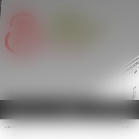
Ouvrir
le
menu
Vous êtes ici :
Actualités
Droit du travail - Salariés
Relation individuelles au travail
Heures supplémentaires : l’employeur ne peut rester silencieux face à des preuves