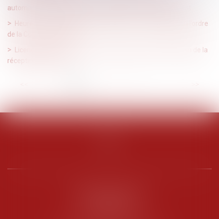
automatique si c’est le salarié qui décide du fractionnement
Heures supplémentaires et faute grave : double rappel à l’ordre
de la Cour de cassation
Licenciement : le compte à rebours démarre le lendemain de la
réception de la lettre
<<
<
1
2
3
4
5
6
7
...
>
>>
PENARD OOSTERLYNCK
BEVERAGGI