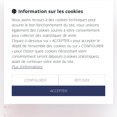
Information sur les cookies
Historique
Nous avons recours à des cookies techniques pour
Puis-je porter un short au travail pendant la canicule ?
assurer le bon fonctionnement du site, nous utilisons
également des cookies soumis à votre consentement
VAE et compte personnel de formation : un décret pour lever les
pour collecter des statistiques de visite.
obstacles financiers
Cliquez ci-dessous sur « ACCEPTER » pour accepter le
Licenciement pour concurrence déloyale : pas de preuve, pas de
dépôt de l'ensemble des cookies ou sur « CONFIGURER
faute
» pour choisir quels cookies nécessitant votre
consentement seront déposés (cookies statistiques),
Suspension pour non-vaccination : pas de départ à la retraite
avant de continuer votre visite du site.
anticipé au nom de la Constitution
Plus d'informations
Heures supplémentaires : l’employeur ne peut rester silencieux
face à des preuves précises
CONFIGURER
REFUSER
Entretien préalable au licenciement disciplinaire : vers une
ACCEPTER
consécration du droit de se taire ?
Données personnelles : le salarié peut exiger l’accès à ses e-
mails professionnels
Jours de fractionnement : la renonciation n’est pas