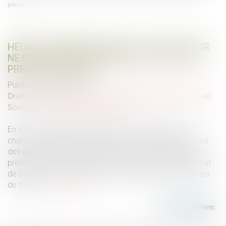
précises
HEURES SUPPLÉMENTAIRES : L’EMPLOYEUR
NE PEUT RESTER SILENCIEUX FACE À DES
PREUVES PRÉCISES
Publié le :
16/07/2025
Droit du travail - Salariés
/
Relation individuelles au travail
Source :
www.lemag-juridique.com
En cas de litige relatif aux heures supplémentaires, la
charge de la preuve est partagée : le salarié doit produire
des éléments suffisamment précis sur les heures qu’il
prétend avoir accomplies, et l’employeur, qui a l’obligation
de contrôler et conserver les données relatives au temps
de travail,...
Lire la suite