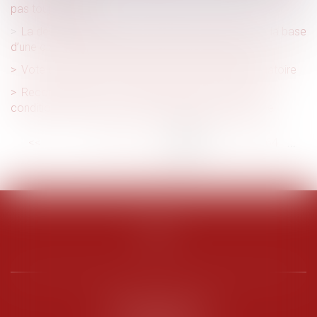
pas toujours aisé
La déchéance du terme du prêt ne peut porter sur la base
d’une clause d’exigibilité immédiate réputée abusive
Vote électronique, n’oubliez pas la formation obligatoire
Reconnaissance de la GPA étrangère : rappel des
conditions strictes pour obtenir l’exequatur en France
<<
<
...
58
59
60
61
62
63
64
...
>
>>
PENARD OOSTERLYNCK