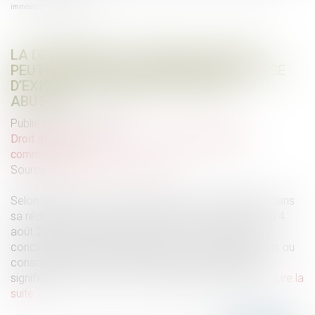
immédiate réputée abusive
LA DÉCHÉANCE DU TERME DU PRÊT NE
PEUT PORTER SUR LA BASE D’UNE CLAUSE
D’EXIGIBILITÉ IMMÉDIATE RÉPUTÉE
ABUSIVE
Publié le :
16/10/2024
Droit de la consommation
/
Contrats et garanties
commerciales
Source :
www.lemag-juridique.com
Selon l’article L.132-1 du Code de la consommation, dans
sa rédaction antérieure à celle de la loi n°2008-776 du 4
août 2008, sont réputées abusive, dans les contrats
conclus entre les professionnels et non-professionnels ou
consommateurs, les clauses créant un déséquilibre
significatif entre les droits et obligations des parties...
Lire la
suite