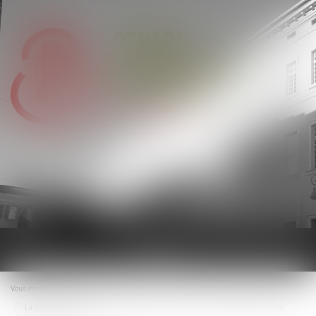
Ouvrir
le
menu
Vous êtes ici :
Accueil
La déchéance du terme du prêt ne peut porter sur la base d’une clause d’exigibilité