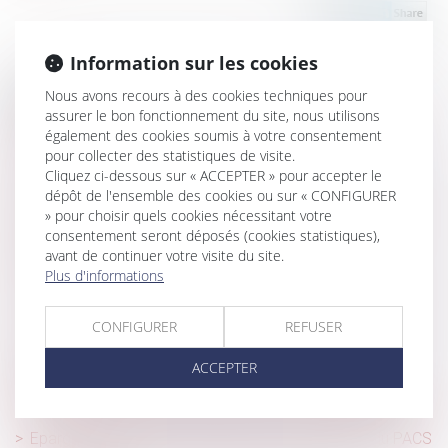
Information sur les cookies
Nous avons recours à des cookies techniques pour
Historique
assurer le bon fonctionnement du site, nous utilisons
également des cookies soumis à votre consentement
Indemnité de préavis et licenciement pour inaptitude
pour collecter des statistiques de visite.
consécutif à un arrêt de travail
Cliquez ci-dessous sur « ACCEPTER » pour accepter le
La directive sur les travailleurs des plateformes
dépôt de l'ensemble des cookies ou sur « CONFIGURER
numériques définitivement adoptée par l'Union européenne
» pour choisir quels cookies nécessitant votre
consentement seront déposés (cookies statistiques),
Exonération de cotisations patronales : à quoi faut-il
avant de continuer votre visite du site.
s’attendre ?
Plus d'informations
Inceste : la Ciivise veut associer les jeunes à ses travaux
CONFIGURER
REFUSER
Nouveau formulaire d’arrêt de travail pour maladie
L’Autorité de la concurrence s’autosaisit d’éventuelles
ACCEPTER
pratiques dans le secteur de la télévision payante et de
l’acquisition et de la diffusion d’œuvres cinématographiques
Epargne salariale : le déblocage pour dissolution du PACS