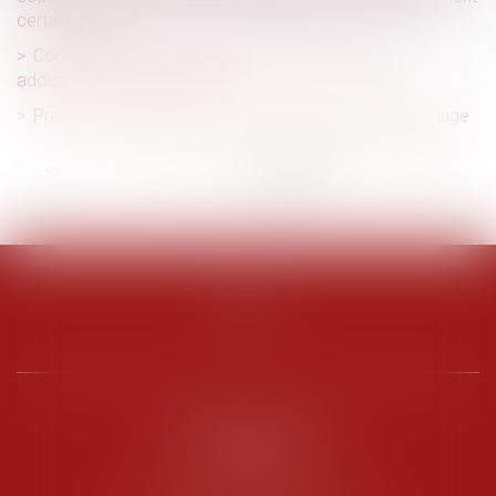
certains lots
Comment inscrire les risques liés aux conduites
addictives dans le DUERP ?
Preuve de la discrimination et étendue de l’office du juge
<<
<
...
52
53
54
55
56
57
58
...
>
>>
PENARD OOSTERLYNCK
BEVERAGGI