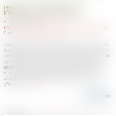
PREUVE DE LA DISCRIMINATION ET
ÉTENDUE DE L’OFFICE DU JUGE
Publié le :
26/11/2024
Droit du travail - Salariés
/
Relation individuelles au travail
Source :
www.lemag-juridique.com
Dans un arrêt du 14 novembre 2024, la Cour de cassation
rappelle qu’en application de l’alinéa 3 de l'article 1er de la
loi n°2008-496 du 27 mai 2008, la discrimination inclut tout
agissement lié à l'un des motifs mentionnés au premier
alinéa subi par une personne et ayant pour objet ou pour
effet de porter atteinte à sa dignité ou de créer un
environnement intimidant, hostile, dégradant, humiliant ou
offensant...
Lire la suite