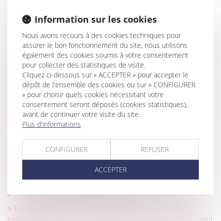
Historique
Information sur les cookies
Une cession d’entreprise rondement menée
Nous avons recours à des cookies techniques pour
Secteur des solutions de paiement du stationnement en
assurer le bon fonctionnement du site, nous utilisons
France : l’Autorité autorise le rachat par le groupe EasyPark
également des cookies soumis à votre consentement
du groupe Flowbird
pour collecter des statistiques de visite.
Cliquez ci-dessous sur « ACCEPTER » pour accepter le
Comment aider les femmes victimes de violences au
dépôt de l'ensemble des cookies ou sur « CONFIGURER
sein du couple ?
» pour choisir quels cookies nécessitant votre
Effets de l’incarcération du salarié sur la signature de son
consentement seront déposés (cookies statistiques),
solde de tout compte
avant de continuer votre visite du site.
Plus d'informations
Un registre pour centraliser les mandats de protection
future
CONFIGURER
REFUSER
Filiation issue d’une GPA : une reconnaissance sans
assimilation à l’adoption plénière
ACCEPTER
L'obligation de l'architecte face au déficit de surface
précisée par la Cour de cassation
Précision concernant le droit d’agir du syndicat des
copropriétaires concernant un préjudice subi par seulement