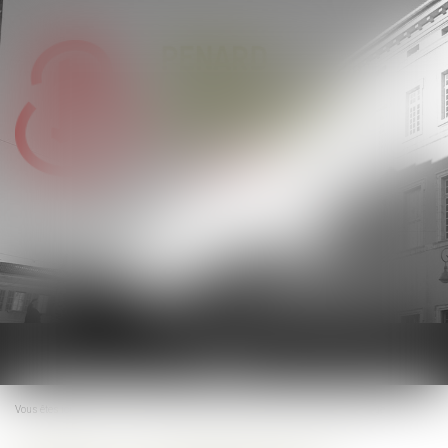
Ouvrir
le
menu
Vous êtes ici :
Accueil
Preuve de la discrimination et étendue de l’office du juge