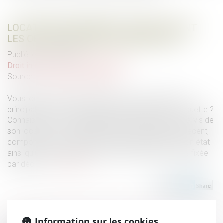
LOCATION D'UN MEUBLÉ : QUELLES SONT
LES OBLIGATIONS DU PROPRIÉTAIRE ?
Publié le :
15/09/2021
Droit immobilier
/
Baux d'habitation
Source :
www.service-public.fr
Vous louez une location meublée comme résidence
principale ? Doit-il comporter un aspirateur et une couette ?
Connaissez-vous les obligations du propriétaire vis-à-vis de
son locataire ? Le bailleur doit fournir un logement décent,
comportant un certain nombre d'équipements en bon état
ainsi qu'un ameublement minimum dont la liste a été fixée
par décret...
Lire la suite
Information sur les cookies