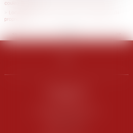
couleur qu'il veut ?
Location d'un meublé : quelles sont les obligations du
propriétaire ?
<<
<
...
2
3
4
5
6
7
8
>
>>
PENARD OOSTERLYNCK
BEVERAGGI
Hôtel de Sade, 21 rue de l’Observance
84200 CARPENTRAS
Tél :
04 90 63 16 00
Fax : 04 90 63 12 52