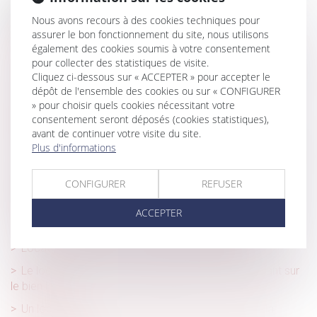
Historique
Nous avons recours à des cookies techniques pour
Quelles solutions pour les propriétaires face à des
assurer le bon fonctionnement du site, nous utilisons
également des cookies soumis à votre consentement
locataires indélicats ?
pour collecter des statistiques de visite.
Trouble anormal de voisinage : le nouveau propriétaire
Cliquez ci-dessous sur « ACCEPTER » pour accepter le
est responsable des désordres même antérieurs
dépôt de l'ensemble des cookies ou sur « CONFIGURER
» pour choisir quels cookies nécessitant votre
Irrégularité du congé pour reprise délivré par le nu-
consentement seront déposés (cookies statistiques),
propriétaire au profit de sa belle-fille
avant de continuer votre visite du site.
Plus d'informations
J’ai acheté un bien occupé que j’aimerais récupérer à la
fin du bail. Est ce possible ?
CONFIGURER
REFUSER
Faute de congé délivré par le bailleur, le bail verbal est
tacitement reconduit
ACCEPTER
En cas de litige, le locataire peut-il consigner son loyer ?
Location meublée ou vide, quelles différences ?
Le locataire sera informé plus tôt des risques pesant sur
le bien loué
Un locataire a-il le droit de repeindre un mur dans la