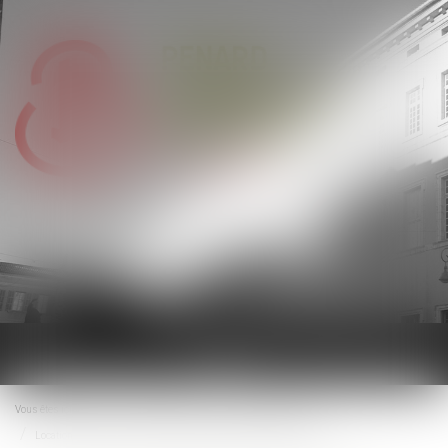
Ouvrir
le
menu
Vous êtes ici :
Accueil
Droit immobilier
Baux d'habitation
Location d'un meublé : quelles sont les obligations du propriétaire ?