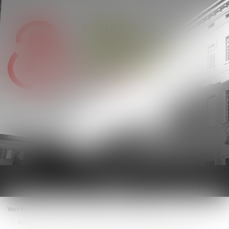
Ouvrir
le
menu
Vous êtes ici :
Accueil
Droit immobilier
Baux d'habitation
Passoires thermiques : l'exécutif s'attaque aux DPE tronqués des petites surfaces