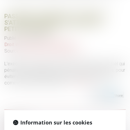
PASSOIRES THERMIQUES : L'EXÉCUTIF
S'ATTAQUE AUX DPE TRONQUÉS DES
PETITES SURFACES
Publié le :
20/02/2024
Droit immobilier
/
Baux d'habitation
Source :
www.actu-environnement.com
L'exécutif va modifier, par arrêté, le calcul du DPE actuel qui
pénalise les logements de moins de 40 mètres carrés, pour
éviter un nombre important de classements injustifiés
comme passoires thermiques...
Lire la suite
Historique
Information sur les cookies