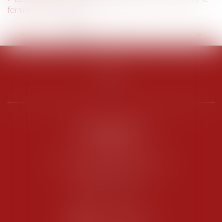
formalisme du congé
<<
<
1
2
3
4
5
6
7
...
>
>>
PENARD OOSTERLYNCK
BEVERAGGI
Hôtel de Sade, 21 rue de l’Observance
84200 CARPENTRAS
Tél :
04 90 63 16 00
Fax : 04 90 63 12 52
NOUS CONTACTER