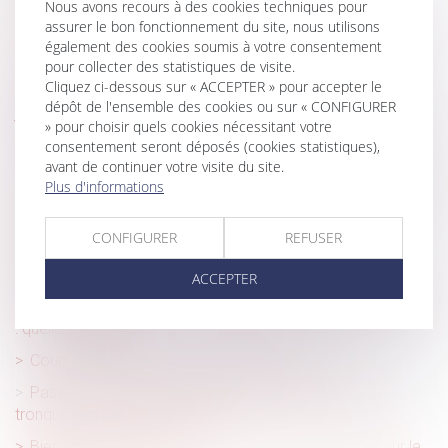
Rappel : le locataire est libéré de l’obligation de payer le
Nous avons recours à des cookies techniques pour
loyer à l’expiration du délai de préavis
assurer le bon fonctionnement du site, nous utilisons
également des cookies soumis à votre consentement
Comment sont calculées les révisions de loyer ?
pour collecter des statistiques de visite.
Cliquez ci-dessous sur « ACCEPTER » pour accepter le
Encadrement des loyers : le dispositif est reconduit
dépôt de l'ensemble des cookies ou sur « CONFIGURER
jusqu’en juillet 2025
» pour choisir quels cookies nécessitant votre
Le délai de paiement imparti au locataire par la nouvelle
consentement seront déposés (cookies statistiques),
loi ne s'applique pas aux contrats en cours
avant de continuer votre visite du site.
Plus d'informations
Bail mobilité : comment le projet phare de la loi Elan a été
détourné de son objectif
CONFIGURER
REFUSER
Proposition de loi visant à renforcer les outils de
régulation des meublés de tourisme à l'échelle locale
ACCEPTER
Location interdite du bien acquis avec un prêt à taux zéro
: quelle sanction ?
Coup d’envoi pour le dispositif Bail Rénov’ !
Passoires thermiques : l'exécutif s'attaque aux DPE
tronqués des petites surfaces
Bien situé en zone tendue et préavis réduit : rappel sur le