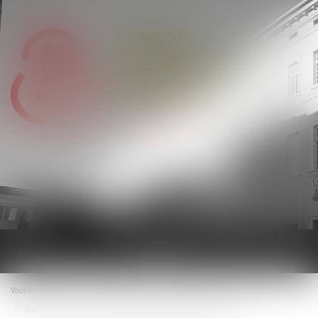
Ouvrir
le
menu
Vous êtes ici :
Accueil
Droit immobilier
Baux d'habitation
Quelles solutions pour les propriétaires face à des locataires indélicats ?