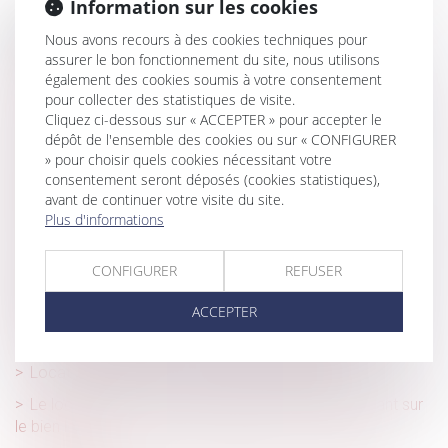
Information sur les cookies
Historique
Nous avons recours à des cookies techniques pour
assurer le bon fonctionnement du site, nous utilisons
Quelles solutions pour les propriétaires face à des
également des cookies soumis à votre consentement
locataires indélicats ?
pour collecter des statistiques de visite.
Cliquez ci-dessous sur « ACCEPTER » pour accepter le
Trouble anormal de voisinage : le nouveau propriétaire
dépôt de l'ensemble des cookies ou sur « CONFIGURER
est responsable des désordres même antérieurs
» pour choisir quels cookies nécessitant votre
Irrégularité du congé pour reprise délivré par le nu-
consentement seront déposés (cookies statistiques),
avant de continuer votre visite du site.
propriétaire au profit de sa belle-fille
Plus d'informations
J’ai acheté un bien occupé que j’aimerais récupérer à la
fin du bail. Est ce possible ?
CONFIGURER
REFUSER
Faute de congé délivré par le bailleur, le bail verbal est
tacitement reconduit
ACCEPTER
En cas de litige, le locataire peut-il consigner son loyer ?
Location meublée ou vide, quelles différences ?
Le locataire sera informé plus tôt des risques pesant sur
le bien loué