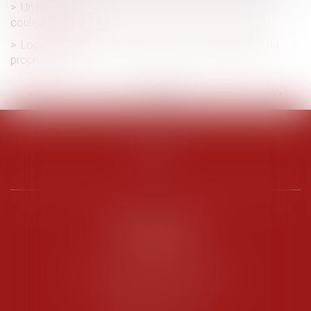
Un locataire a-il le droit de repeindre un mur dans la
couleur qu'il veut ?
Location d'un meublé : quelles sont les obligations du
propriétaire ?
<<
<
...
2
3
4
5
6
7
8
>
>>
PENARD OOSTERLYNCK
BEVERAGGI
Hôtel de Sade, 21 rue de l’Observance
84200 CARPENTRAS
Tél :
04 90 63 16 00