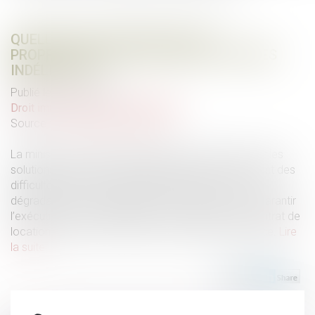
QUELLES SOLUTIONS POUR LES
PROPRIÉTAIRES FACE À DES LOCATAIRES
INDÉLICATS ?
Publié le :
04/05/2022
Droit immobilier
/
Baux d'habitation
Source :
www.labase-lextenso.fr
La ministre du Logement apporte des précisions sur les
solutions proposées aux propriétaires qui rencontrent des
difficultés face aux irrégularités de paiement ou aux
dégradations émanant de leurs locataires. Afin de garantir
l’exécution de ses obligations par le locataire, le contrat de
location peut prévoir la remise d’un dépôt de garantie.
Lire
la suite