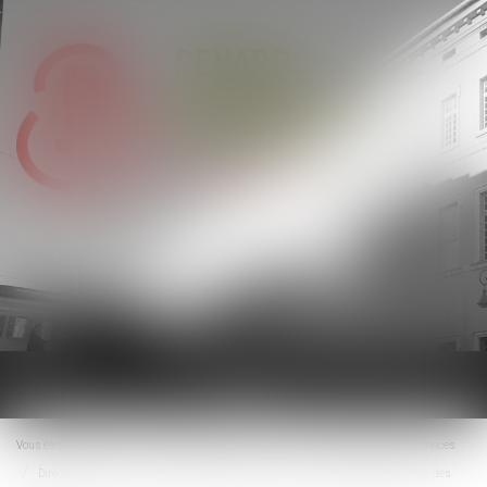
Ouvrir
le
menu
Vous êtes ici :
Accueil
Droit de la consommation
Conformité des biens et services
Directive petit-déjeuner : le Parlement européen vote pour un étiquetage plus clair des