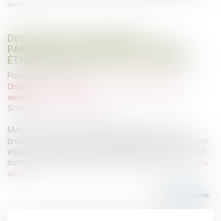
aliments
DIRECTIVE PETIT-DÉJEUNER : LE
PARLEMENT EUROPÉEN VOTE POUR UN
ÉTIQUETAGE PLUS CLAIR DES ALIMENTS
Publié le :
21/12/2023
Droit de la consommation
/
Conformité des biens et
services
Source :
www.touteleurope.eu
Mardi 12 décembre, les députés européens se sont
prononcés en faveur d'une information plus précise sur les
étiquettes de certains produits alimentaires. Ils souhaitent
notamment renforcer la lutte contre le miel frelaté...
Lire la
suite