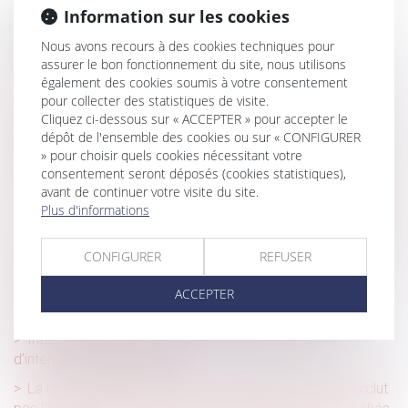
Information sur les cookies
Historique
Nous avons recours à des cookies techniques pour
Contrôle des nouveaux produits d’hygiène féminine
assurer le bon fonctionnement du site, nous utilisons
également des cookies soumis à votre consentement
Produits cosmétiques : la DGCCRF assure désormais
pour collecter des statistiques de visite.
seule le contrôle des produits et établissements
Cliquez ci-dessous sur « ACCEPTER » pour accepter le
dépôt de l'ensemble des cookies ou sur « CONFIGURER
Bisphénol A dans les contenants alimentaires : près de 20
» pour choisir quels cookies nécessitant votre
millions d’euros de sanctions
consentement seront déposés (cookies statistiques),
Directive petit-déjeuner : le Parlement européen vote pour
avant de continuer votre visite du site.
Plus d'informations
un étiquetage plus clair des aliments
Accessibilité des produits et services : la transposition de
CONFIGURER
REFUSER
la directive se finalise
Nouveautés en matière d’accessibilité des services
ACCEPTER
téléphoniques pour les personnes souffrant de surdité
Interprétation contra legem : limite au principe
d’interprétation conforme
La responsabilité du fait des produits défectueux n'exclut