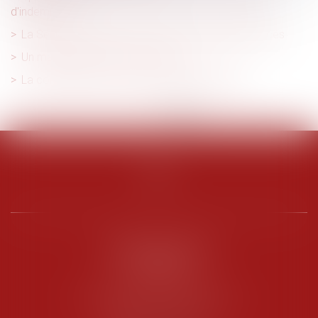
d'indemnité
La Seine-Saint-Denis lutte contre les mariages forcés
Un mariage de raison n'est pas nul
La contribution des époux au pas de charge
<<
<
1
2
3
4
5
>
>>
PENARD OOSTERLYNCK
BEVERAGGI
Hôtel de Sade, 21 rue de l’Observance
84200 CARPENTRAS