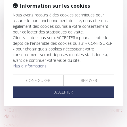
Information sur les cookies
Nous avons recours à des cookies techniques pour
assurer le bon fonctionnement du site, nous utilisons
Historique
également des cookies soumis à votre consentement
pour collecter des statistiques de visite.
Changement de régime matrimonial
Cliquez ci-dessous sur « ACCEPTER » pour accepter le
Appréciation de la disproportion de l'engagement de la
dépôt de l'ensemble des cookies ou sur « CONFIGURER
caution séparée de biens
» pour choisir quels cookies nécessitant votre
consentement seront déposés (cookies statistiques),
Sans intention frauduleuse constatée, pas de recel de
avant de continuer votre visite du site.
communauté prononcé
Plus d'informations
Communauté légale : dernières précisions
jurisprudentielles
CONFIGURER
REFUSER
Proposition de loi en vue de modifier la date prise en
ACCEPTER
compte pour la détermination de la prestation
compensatoire
Qu’est-ce que le mariage posthume, que seul le président
de la République peut autoriser ?
Après la liquidation des intérêts matrimoniaux, plus