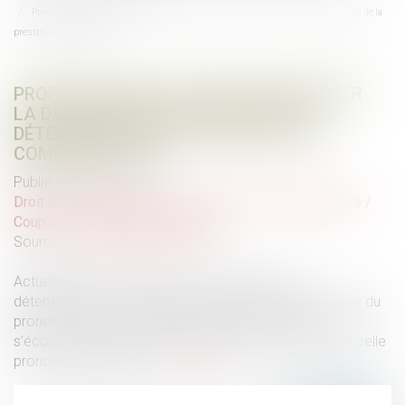
Proposition de loi en vue de modifier la date prise en compte pour la détermination de la
prestation compensatoire
PROPOSITION DE LOI EN VUE DE MODIFIER
LA DATE PRISE EN COMPTE POUR LA
DÉTERMINATION DE LA PRESTATION
COMPENSATOIRE
Publié le :
23/11/2021
Droit de la famille, des personnes et de leur patrimoine
/
Couples et régime matrimoniaux
Source :
www.labase-lextenso.fr
Actuellement, la date prise en compte pour la
détermination de la prestation compensatoire est celle du
prononcé du divorce. Mais plusieurs années peuvent
s’écouler entre la date d’ordonnance de séparation et celle
prononcé du divorce...
Lire la suite