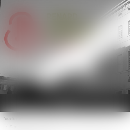
Ouvrir
le
menu
Vous êtes ici :
Accueil
Droit de la famille, des personnes et de leur patrimoine
Couples et régime matrimoniaux