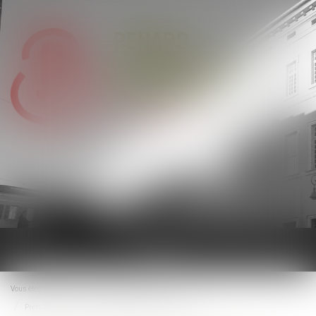
Ouvrir
le
menu
Vous êtes ici :
Accueil
Droit de la consommation
Prêts libellés en devise étrangère : Dernier avis de la CJUE