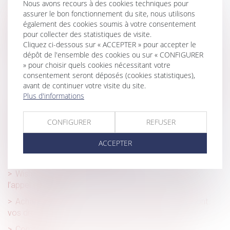
Vente sur Internet : la protection du consommateur
Nous avons recours à des cookies techniques pour
renforcée
assurer le bon fonctionnement du site, nous utilisons
également des cookies soumis à votre consentement
Modifications temporaires de recette et dérogations
pour collecter des statistiques de visite.
d’étiquetage liées à la crise en Ukraine
Cliquez ci-dessous sur « ACCEPTER » pour accepter le
dépôt de l'ensemble des cookies ou sur « CONFIGURER
Information précontractuelle dans les contrats à distance
» pour choisir quels cookies nécessitant votre
: un lien hypertexte peut suffire !
consentement seront déposés (cookies statistiques),
Prêts libellés en devise étrangère : Dernier avis de la CJUE
avant de continuer votre visite du site.
Plus d'informations
Actes de commerce et protection du consommateur :
appréciation souveraine
CONFIGURER
REFUSER
Clause de médiation obligatoire : l’office du juge à
l’épreuve d’un abus présumé
ACCEPTER
Soldes : ne vous faites pas avoir !
Wish reste exclu des recherches Google en France,
l’appel est refusé
Achat ou vente à un particulier sur internet : quels sont
vos droits ?
Comment identifier les pratiques commerciales