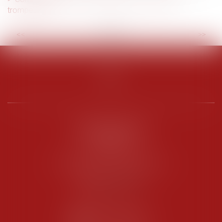
trompeuses?
<<
<
...
2
3
4
5
6
7
8
...
>
>>
PENARD OOSTERLYNCK
BEVERAGGI
Hôtel de Sade, 21 rue de l’Observance
84200 CARPENTRAS
Tél :
04 90 63 16 00
Fax : 04 90 63 12 52
NOUS CONTACTER