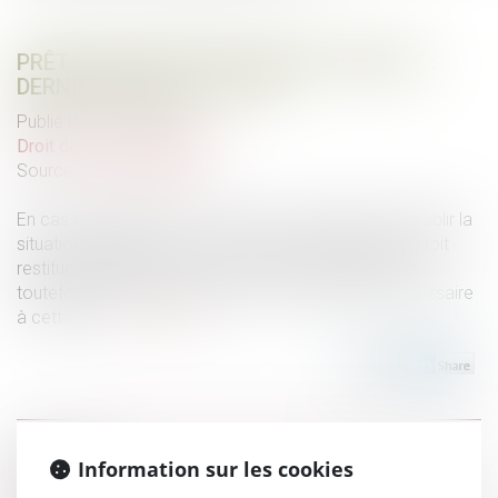
PRÊTS LIBELLÉS EN DEVISE ÉTRANGÈRE :
DERNIER AVIS DE LA CJUE
Publié le :
14/04/2022
Droit de la consommation
Source :
curia.europa.eu
En cas d’invalidité du contrat et d’impossibilité de rétablir la
situation antérieure à sa conclusion, le juge national doit
restituer l’équilibre contractuel entre les parties sans
toutefois aller au-delà de ce qui est strictement nécessaire
à cette fin...
Lire la suite
Historique
Information sur les cookies