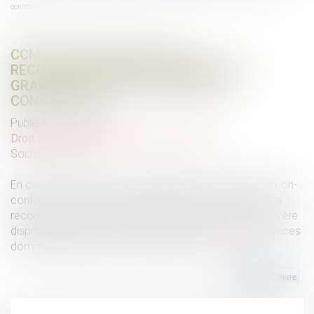
constatées
CCMI : PAS DE DÉMOLITION-
RECONSTRUCTION EN L’ABSENCE DE
GRAVITÉ DES NON-CONFORMITÉS
CONSTATÉES
Publié le :
27/01/2022
Droit immobilier
/
Droit de la construction
Source :
www.efl.fr
En cas de non-respect des stipulations du CCMI et de non-
conformités, la demande tendant à la démolition et à la
reconstruction de la maison doit être rejetée si elle s’avère
disproportionnée au regard de l’absence de conséquences
dommageables des non-conformités…
Lire la suite