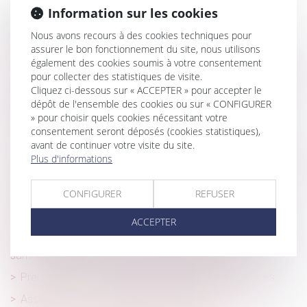
Information sur les cookies
Historique
Nous avons recours à des cookies techniques pour
Division d’un fonds et servitude des eaux usées
assurer le bon fonctionnement du site, nous utilisons
également des cookies soumis à votre consentement
Réduction d'énergie des bâtiments tertiaires : publication
pour collecter des statistiques de visite.
d'un nouvel arrêté d'application
Cliquez ci-dessous sur « ACCEPTER » pour accepter le
dépôt de l'ensemble des cookies ou sur « CONFIGURER
L’assureur DO ne peut plus contester son offre
» pour choisir quels cookies nécessitant votre
d’indemnisation après le délai de 90 jours
consentement seront déposés (cookies statistiques),
Aides financières à la rénovation énergétique
avant de continuer votre visite du site.
Plus d'informations
Celui qui invoque le caractère non apparent d’un vice à la
réception doit le prouver
CONFIGURER
REFUSER
La charge de la preuve des malfaçons affectant la
construction
ACCEPTER
Vice ou défaut de conformité apparent : les réserves
sans incidence sur le départ du délai d’action
Preuve de la commande de travaux supplémentaires
Assurance DO : contestation du montant de