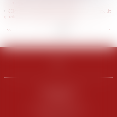
l’indemnisation et demande de garantie
CCMI : pas de démolition-reconstruction en l’absence de
gravité des non-conformités constatées
<<
<
...
9
10
11
12
13
14
15
...
>
>>
PENARD OOSTERLYNCK
BEVERAGGI
Hôtel de Sade, 21 rue de l’Observance
84200 CARPENTRAS