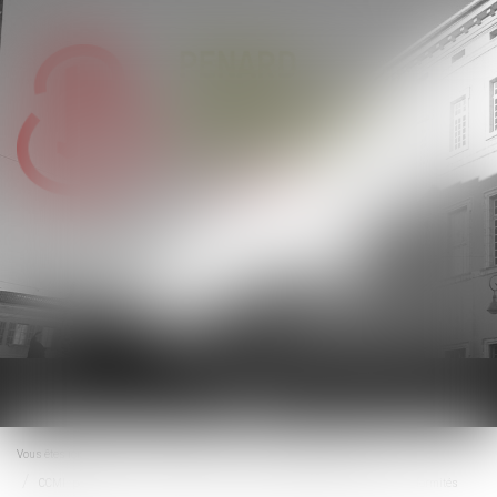
Ouvrir
le
menu
Vous êtes ici :
Accueil
Droit immobilier
Droit de la construction
CCMI : pas de démolition-reconstruction en l’absence de gravité des non-conformités