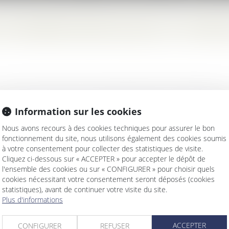
 & construction : production d'énergies renouvelables ou système de végétalisation sur les toiture
ION D'ÉNERGIES RENOUVELABLES OU SYSTÈME 
rénovation lourde et les exonérations relatives à l'intégration 
Information sur les cookies
ique, etc.) ou d'un système de végétalisation, en toiture du bâtim
Nous avons recours à des cookies techniques pour assurer le bon
fonctionnement du site, nous utilisons également des cookies soumis
à votre consentement pour collecter des statistiques de visite.
Cliquez ci-dessous sur « ACCEPTER » pour accepter le dépôt de
l'ensemble des cookies ou sur « CONFIGURER » pour choisir quels
cookies nécessitant votre consentement seront déposés (cookies
statistiques), avant de continuer votre visite du site.
ouvelables ou système de végétalisation sur les toitures du bât
Plus d'informations
abitation : quelles autorisations ?
ACCEPTER
CONFIGURER
REFUSER