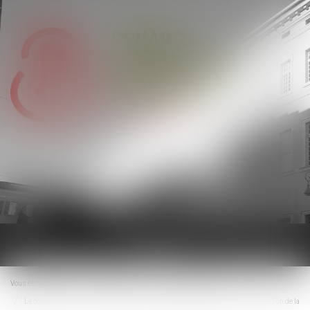
Ouvrir
le
menu
Vous êtes ici :
Accueil
Droit immobilier
Droit de la propriété
Le coût des travaux de rénovation reste à la charge des acheteurs après la résolution de la