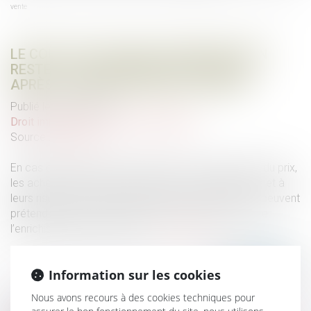
vente
LE COÛT DES TRAVAUX DE RÉNOVATION
RESTE À LA CHARGE DES ACHETEURS
APRÈS LA RÉSOLUTION DE LA VENTE
Publié le :
09/09/2020
Droit immobilier
/
Droit de la propriété
Source :
www.efl.fr
En cas de résolution de la vente pour non-paiement du prix,
les acheteurs, qui ont réalisé dans leur intérêt propre et à
leurs risques et périls des travaux de rénovation, ne peuvent
prétendre à leur remboursement sur le fondement de
l’enrichissement sans cause...
Lire la suite
Information sur les cookies
Nous avons recours à des cookies techniques pour