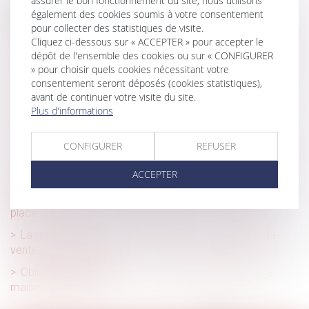
assurer le bon fonctionnement du site, nous utilisons
Historique
également des cookies soumis à votre consentement
pour collecter des statistiques de visite.
Les règles du diagnostic de performance énergétique
Cliquez ci-dessous sur « ACCEPTER » pour accepter le
changent
dépôt de l'ensemble des cookies ou sur « CONFIGURER
» pour choisir quels cookies nécessitant votre
Location-accession à la propriété immobilière : le PSLA
consentement seront déposés (cookies statistiques),
peut financer un logement ancien
avant de continuer votre visite du site.
Adoption de la loi Asap, avec son dispositif anti-
Plus d'informations
squatteurs
Le coût des travaux de rénovation reste à la charge des
CONFIGURER
REFUSER
acheteurs après la résolution de la vente
ACCEPTER
Nullité d’une vente portant sur la nue-propriété d’une
parcelle en fraude du droit de préemption du preneur en
place
La garantie décennale reste toujours valable après la
vente d’une maison
Obligation de délivrance : le vendeur doit délivrer une
maison accessible