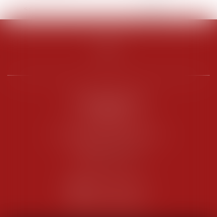
<<
<
1
2
3
4
5
6
7
>
>>
PENARD OOSTERLYNCK
BEVERAGGI
Hôtel de Sade, 21 rue de l’Observance
84200 CARPENTRAS
Tél :
04 90 63 16 00
Fax : 04 90 63 12 52
NOUS CONTACTER
NOUS LOCALISER