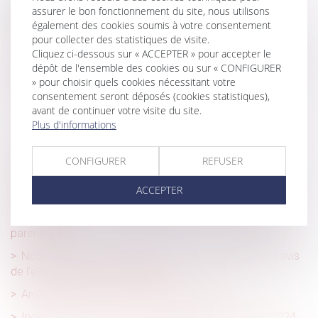
Historique
assurer le bon fonctionnement du site, nous utilisons
également des cookies soumis à votre consentement
Ouverture du FIPU depuis le 18 mars 2024
pour collecter des statistiques de visite.
Cliquez ci-dessous sur « ACCEPTER » pour accepter le
Calcul du droit aux indemnités journalières : exclusion des
dépôt de l'ensemble des cookies ou sur « CONFIGURER
salaires versés après l’arrêt de travail
» pour choisir quels cookies nécessitant votre
Calcul des congés payés : bientôt du nouveau !
consentement seront déposés (cookies statistiques),
avant de continuer votre visite du site.
Peut-on partir en vacances pendant un arrêt maladie ?
Plus d'informations
La reconnaissance de la faute inexcusable de
l’employeur en cas de maladies professionnelles
CONFIGURER
REFUSER
Absence du salarié : comment déterminer les Smic de
ACCEPTER
référence en 2024 ?
Enfant malade : renouvellement du congé de présence
parentale
Nouvelle expertise médicale ordonnée par le juge : l’avis
de l’expert s’impose aux parties
Arrêts de travail : les changements en 2024
Indemnités journalières de sécurité sociale (IJSS) 2024