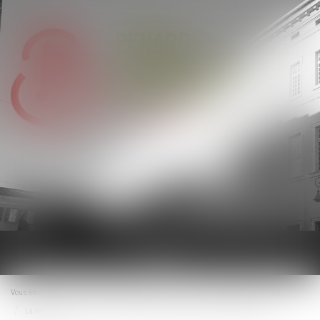
Ouvrir
le
menu
Vous êtes ici :
Accueil
Droit du travail - Salariés
Droit de la protection sociale
La reconnaissance de la faute inexcusable de l’employeur en cas de maladies