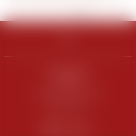
<<
<
...
2
3
4
5
6
7
8
>
>>
PENARD OOSTERLYNCK
BEVERAGGI
Hôtel de Sade, 21 rue de l’Observance
84200 CARPENTRAS
Tél :
04 90 63 16 00
Fax : 04 90 63 12 52
NOUS CONTACTER