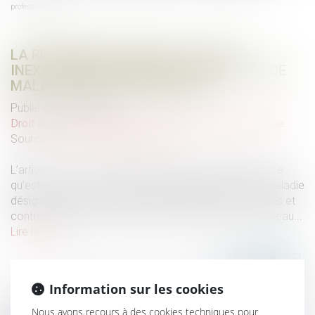
professionnelles
LA RECONNAISSANCE DE LA FAUTE
INEXCUSABLE DE L’EMPLOYEUR EN CAS DE
MALADIES PROFESSIONNELLES
Publié le :
20/03/2024
Droit du travail - Salariés
/
Droit de la protection sociale
Source :
www.lemag-juridique.com
L’article L. 461-1 du Code de la sécurité sociale énonce
qu’est est présumée d'origine professionnelle toute maladie
désignée dans un tableau de maladies professionnelles et
contractée dans les conditions mentionnées à ce tableau...
Lire la suite
Information sur les cookies
Nous avons recours à des cookies techniques pour