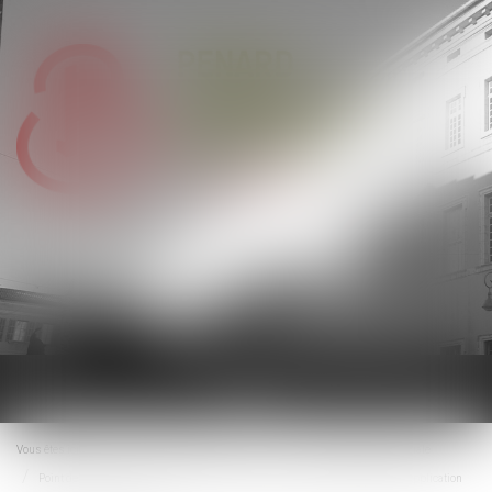
Ouvrir
le
menu
Vous êtes ici :
Accueil
Droit du travail - Salariés
Droit de la protection sociale
Point de départ de la prescription en matière d’indemnité de congés payés : application