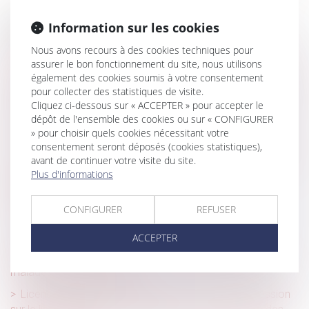
Historique
Information sur les cookies
Prime de partage de la valeur 2024 : les précisions utiles
Nous avons recours à des cookies techniques pour
du BOSS
assurer le bon fonctionnement du site, nous utilisons
également des cookies soumis à votre consentement
Constitutionnalité des sanctions pour emploi de salarié en
pour collecter des statistiques de visite.
situation irrégulière
Cliquez ci-dessous sur « ACCEPTER » pour accepter le
dépôt de l'ensemble des cookies ou sur « CONFIGURER
Le plafond de la sécurité sociale est porté à 3 864 € par
» pour choisir quels cookies nécessitant votre
mois en 2024
consentement seront déposés (cookies statistiques),
Point de départ de la prescription en matière d’indemnité
avant de continuer votre visite du site.
Plus d'informations
de congés payés : application du droit de l’Union
européenne
CONFIGURER
REFUSER
Naissance ou adoption d’un enfant : du nouveau !
Congés de maternité, de paternité et d'adoption
ACCEPTER
Renforcement de la protection des parents d’enfants
malades ou handicapés
Licenciement pour inaptitude des suites d’une agression