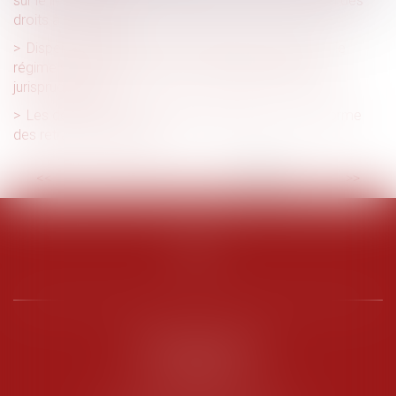
sur le lieu de travail et conséquence sur la diminution des
droits à la retraite
Dispense d'affiliation d'un salarié déjà couvert par le
régime santé de son conjoint : nouvelles précisions
jurisprudentielles
Les deux premiers décrets d'application de la réforme
des retraites sont parus
<<
<
...
2
3
4
5
6
7
8
>
>>
PENARD OOSTERLYNCK
BEVERAGGI