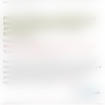
du droit de l’Union européenne
POINT DE DÉPART DE LA PRESCRIPTION EN
MATIÈRE D’INDEMNITÉ DE CONGÉS PAYÉS :
APPLICATION DU DROIT DE L’UNION
EUROPÉENNE
Publié le :
04/10/2023
Droit du travail - Salariés
/
Droit de la protection sociale
Source :
www.lemag-juridique.com
Par un arrêt du 13 septembre 2023, la Cour de cassation
s’est intéressée au point de départ de la prescription face à
une demande d’indemnité de congés payés. La Haute
juridiction a fait primer les règles du droit de l’Union
européenne sur le droit français...
Lire la suite