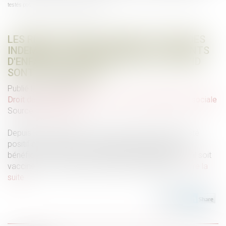
testés positifs à la Covid sont harmonisées
LES RÈGLES DÉROGATOIRES D'OCTROI DES
INDEMNITÉS JOURNALIÈRES AUX PARENTS
D'ENFANTS TESTÉS POSITIFS À LA COVID
SONT HARMONISÉES
Publié le :
29/09/2021
Droit du travail - Employeurs
/
Droit de la protection sociale
Source :
www.efl.fr
Depuis le 3 septembre 2021, lorsqu'un enfant est testé
positif à la Covid-19, l'un des parents du foyer peut
bénéficier d'indemnités journalières dérogatoires, qu'il soit
vacciné ou non, lorsqu'il ne peut pas télétravailler...
Lire la
suite