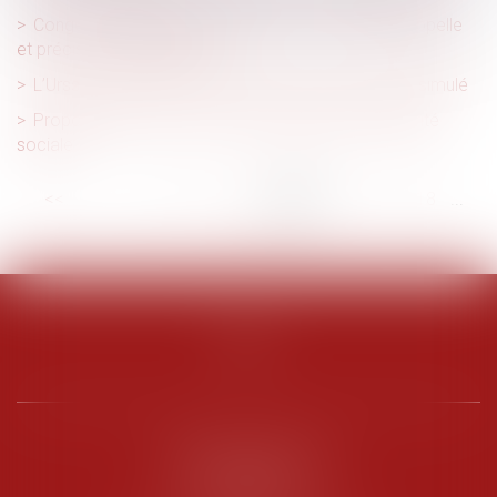
Congé hospitalisation du nouveau-né : la CPAM rappelle
et précise le régime actuel
L’Urssaf : bilan 2020 de la lutte contre le travail dissimulé
Propositions de lois sur lois de financement sécurité
sociale
<<
<
...
12
13
14
15
16
17
18
...
>
>>
PENARD OOSTERLYNCK
BEVERAGGI