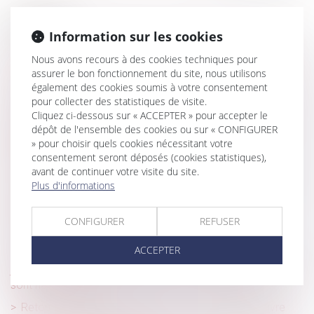
Historique
Information sur les cookies
La durée de la prestation de compensation du handicap
Nous avons recours à des cookies techniques pour
(PCH) est étendue en 2022
assurer le bon fonctionnement du site, nous utilisons
également des cookies soumis à votre consentement
Un nouveau service de l'Urssaf simplifie les déclarations
pour collecter des statistiques de visite.
des auto-entrepreneurs
Cliquez ci-dessous sur « ACCEPTER » pour accepter le
Nouveau : un dispositif d'épargne salariale mis en place
dépôt de l'ensemble des cookies ou sur « CONFIGURER
dans une entreprise est désormais soumis au contrôle
» pour choisir quels cookies nécessitant votre
immédiat de l'URSSAF
consentement seront déposés (cookies statistiques),
avant de continuer votre visite du site.
Coronavirus (Covid-19) : nouveaux critères d’accès des
Plus d'informations
personnes vulnérables à l’activité partielle
Projet de loi de financement de la Sécurité sociale
CONFIGURER
REFUSER
(PLFSS) pour 2022 : les principales mesures
ACCEPTER
Les règles dérogatoires d'octroi des indemnités
journalières aux parents d'enfants testés positifs à la Covid
sont harmonisées
Retour des agents vulnérables : les consignes à suivre