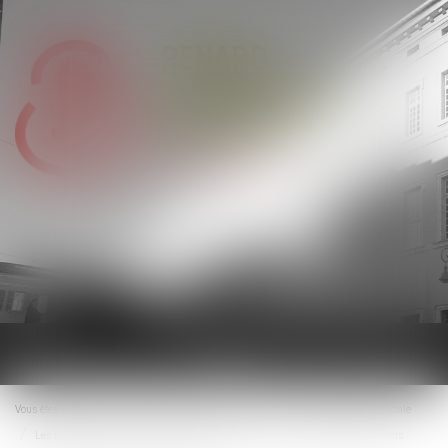
Ouvrir
le
menu
Vous êtes ici :
Accueil
Droit du travail - Employeurs
Droit de la protection sociale
Les règles dérogatoires d'octroi des indemnités journalières aux parents d'enfants