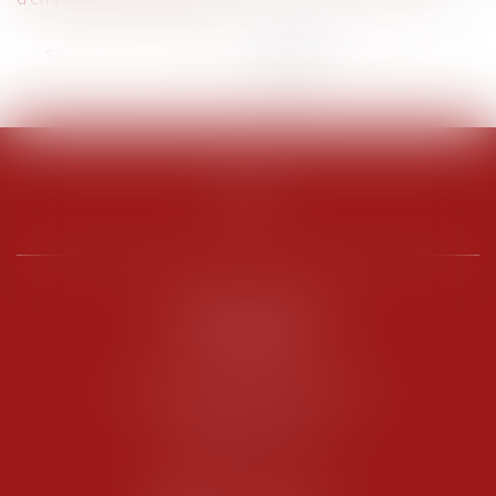
<<
<
...
11
12
13
14
15
16
17
...
>
>>
PENARD OOSTERLYNCK
BEVERAGGI
Hôtel de Sade, 21 rue de l’Observance
84200 CARPENTRAS
Tél :
04 90 63 16 00
Fax : 04 90 63 12 52