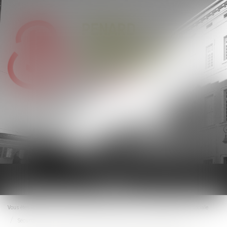
Ouvrir
le
menu
Vous êtes ici :
Accueil
Droit du travail - Employeurs
Droit de la protection sociale
Sécurité sociale et complémentaires de santé : quelles pistes de réforme ?