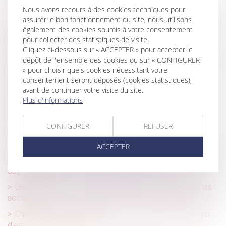
Le droit d’option
Nous avons recours à des cookies techniques pour
Sécurité sociale et complémentaires de santé : quelles
assurer le bon fonctionnement du site, nous utilisons
également des cookies soumis à votre consentement
pistes de réforme ?
pour collecter des statistiques de visite.
Retraite : de nouvelles dispositions pour 2022
Cliquez ci-dessous sur « ACCEPTER » pour accepter le
dépôt de l'ensemble des cookies ou sur « CONFIGURER
Sécurité sociale : tous les changements au 1er janvier
» pour choisir quels cookies nécessitant votre
2022
consentement seront déposés (cookies statistiques),
Comment demander sa retraite anticipée?
avant de continuer votre visite du site.
Plus d'informations
Plafond de la sécurité sociale pour 2022 : les Urssaf
confirment le maintien du plafond 2021
CONFIGURER
REFUSER
Réforme de l'assurance chômage : quelles sont les
mesures applicables au 1er décembre ?
ACCEPTER
Cadeaux et bons d’achat 2021 : le plafond d’exonération
augmenté !
Urssaf : négocier les conditions d’apurement des dettes
sociales
Chômage -Prime de 1 000 € pour certains demandeurs
d'emplois de longue durée