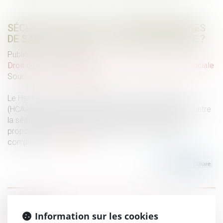
SÉCURITÉ SOCIALE ET COMPLÉMENTAIRES
DE SANTÉ : QUELLES PISTES DE RÉFORME ?
Publié le :
27/01/2022
Droit du travail - Employeurs
/
Droit de la protection sociale
Source :
www.vie-publique.fr
Le Haut Conseil pour l’avenir de l’assurance-maladie
(HCAAM) a remis son rapport sur l'évolution des liens entre
la sécurité sociale et les mutuelles. Le Haut Conseil
propose quatre scénarios pour rénover un système
complexe...
Lire la suite
Historique
Information sur les cookies