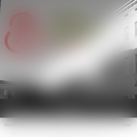
Ouvrir
le
menu
Vous êtes ici :
Accueil
Droit du travail - Employeurs
Relation individuelles au travail
Exécution du contrat de travail : prescription issue de la loi nouvelle