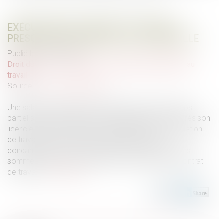
EXÉCUTION DU CONTRAT DE TRAVAIL :
PRESCRIPTION ISSUE DE LA LOI NOUVELLE
Publié le :
24/01/2024
Droit du travail - Employeurs
/
Relation individuelles au
travail
Source :
www.actu-juridique.fr
Une salariée, employée suivant plusieurs CDD à temps
partiel saisit la juridiction prud’homale, quatre ans après son
licenciement, afin d’obtenir la requalification de la relation
de travail en CDI à temps complet ainsi que la
condamnation de son employeur à lui verser diverses
sommes au titre de l’exécution et de la rupture du contrat
de travail...
Lire la suite