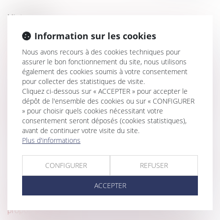
Historique
L’absence de système objectif de mesure du temps de
Information sur les cookies
travail du salarié ne prive pas l’employeur du débat
Nous avons recours à des cookies techniques pour
contradictoire
assurer le bon fonctionnement du site, nous utilisons
également des cookies soumis à votre consentement
Transfert d’une entité économique autonome et maintien
pour collecter des statistiques de visite.
des contrats de travail
Cliquez ci-dessous sur « ACCEPTER » pour accepter le
Licenciement pour inaptitude : l’indemnité compensatrice
dépôt de l'ensemble des cookies ou sur « CONFIGURER
égale à l’indemnité compensatrice de préavis n’ouvre pas
» pour choisir quels cookies nécessitant votre
droit à congés payés
consentement seront déposés (cookies statistiques),
avant de continuer votre visite du site.
Exécution du contrat de travail : prescription issue de la
Plus d'informations
loi nouvelle
Licenciement pris sur la base d’enregistrements déloyaux
CONFIGURER
REFUSER
: la Cour de cassation valide le mode de preuve
ACCEPTER
Depuis le 1er janvier, l'employeur doit informer France
Travail en cas de refus d'un salarié en CDD d'une
proposition de CDI