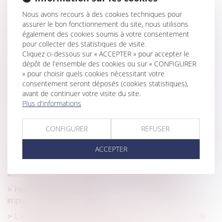
La dissimulation de relations amoureuses entre deux
salariés peut constituer une faute grave
Nous avons recours à des cookies techniques pour
assurer le bon fonctionnement du site, nous utilisons
Clause de non-concurrence illicite et restitution de la
également des cookies soumis à votre consentement
contrepartie financière indûment versée
pour collecter des statistiques de visite.
Cliquez ci-dessous sur « ACCEPTER » pour accepter le
La possible retenue sur salaire en cas de caractère
dépôt de l'ensemble des cookies ou sur « CONFIGURER
abusif du droit de retrait des salariés
» pour choisir quels cookies nécessitant votre
Nullité du licenciement à raison du handicap : précision
consentement seront déposés (cookies statistiques),
sur l’office du juge
avant de continuer votre visite du site.
Plus d'informations
Versement de l'intéressement et de la participation :
n'oubliez pas d'informer vos salariés !
CONFIGURER
REFUSER
Les multiples prorogations d’un engagement unilatéral à
durée déterminée font-elles de ce dernier un usage ?
ACCEPTER
Onanisme dans un véhicule professionnel : le
licenciement n’est pas fondé sur une faute grave
Heures supplémentaires, repos compensateur et
imputation sur le contingent
L’entretien préalable et la signature de la convention de