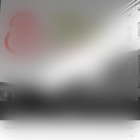
Ouvrir
le
menu
Vous êtes ici :
Accueil
Droit du travail - Employeurs
Relation individuelles au travail
La possible retenue sur salaire en cas de caractère abusif du droit de retrait des salariés