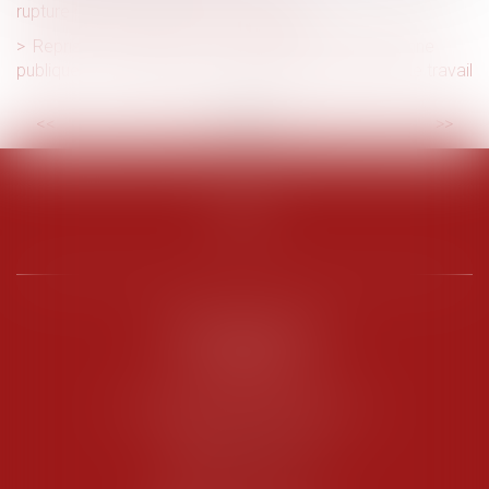
rupture peuvent avoir lieu le même jour
Reprise d’une activité économique par une personne
publique : conséquences du transfert des contrats de travail
<<
<
...
3
4
5
6
7
8
9
...
>
>>
PENARD OOSTERLYNCK
BEVERAGGI
Hôtel de Sade, 21 rue de l’Observance
84200 CARPENTRAS
Tél :
04 90 63 16 00
Fax : 04 90 63 12 52