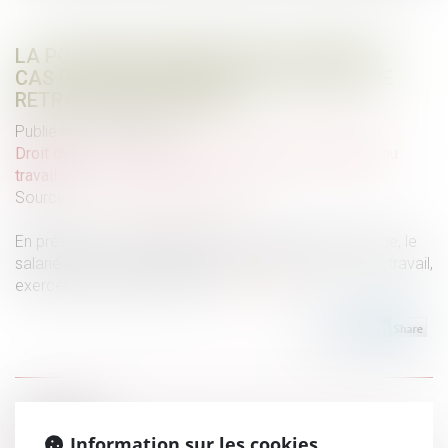
LA POSSIBLE RETENUE SUR SALAIRE EN
CAS DE CARACTÈRE ABUSIF DU DROIT DE
RETRAIT DES SALARIÉS
Publié le :
13/06/2024
Droit du travail - Employeurs
/
Relation individuelles au
travail
Source :
www.lemag-juridique.com
En présence d’un danger grave et imminent pour sa vie, le
salarié peut, en vertu de l’article L 4131-1 du Code du travail,
exercer son droit de retrait...
Lire la suite
Historique
Information sur les cookies