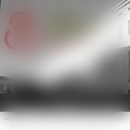
Ouvrir
le
menu
Vous êtes ici :
Accueil
Droit du travail - Salariés
Responsabilité accident du travail
Port de chaussures de sécurité obligatoire : une protection essentielle pour les