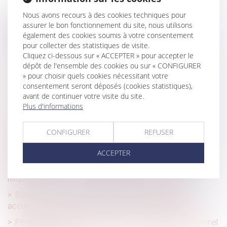
Nous avons recours à des cookies techniques pour
assurer le bon fonctionnement du site, nous utilisons
Historique
également des cookies soumis à votre consentement
pour collecter des statistiques de visite.
Une tentative de suicide survenue en raison du travail
Cliquez ci-dessous sur « ACCEPTER » pour accepter le
constitue un accident du travail
dépôt de l'ensemble des cookies ou sur « CONFIGURER
Port de chaussures de sécurité obligatoire : une
» pour choisir quels cookies nécessitant votre
protection essentielle pour les travailleurs
consentement seront déposés (cookies statistiques),
avant de continuer votre visite du site.
Accident en télétravail, un petit tour d’Europe
Plus d'informations
Réparation du préjudice d’anxiété lié à l’exposition à
l’amiante et saisine antérieure à l’inscription de
CONFIGURER
REFUSER
l’établissement
ACCEPTER
Alcool au volant : les obligations de l'employeur en
matière de formation des salariés à la prévention des
risques
Santé au travail : mémento pour les employeurs
accueillant des jeunes en formation professionnelle
Pénibilité, usure professionnelle : le compte professionnel