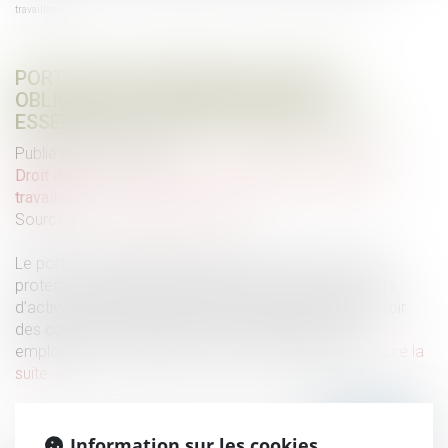
travailleurs
PORT DE CHAUSSURES DE SÉCURITÉ
OBLIGATOIRE : UNE PROTECTION
ESSENTIELLE POUR LES TRAVAILLEURS
Publié le :
01/09/2023
Droit du travail - Salariés
/
Responsabilité accident du
travail
Source :
www.droits-pharmacie.fr
Le port de chaussures de sécurité est une mesure de
protection incontournable dans de nombreux secteurs
d’activité. En effet, les accidents du travail peuvent avoir
des conséquences graves et coûteuses pour les
employeurs, les employés et la société en général...
Lire la
suite
Information sur les cookies