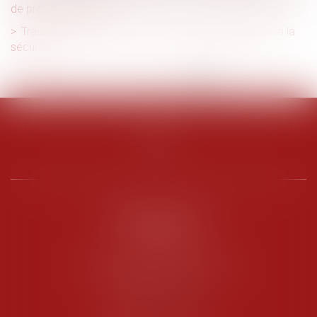
de prévention (C2P)
Travaux de maintenance : priorité au dépannage ou à la
sécurité ?
<<
<
1
2
3
4
5
>
>>
PENARD OOSTERLYNCK
BEVERAGGI
Hôtel de Sade, 21 rue de l’Observance
84200 CARPENTRAS
Tél :
04 90 63 16 00
Fax : 04 90 63 12 52