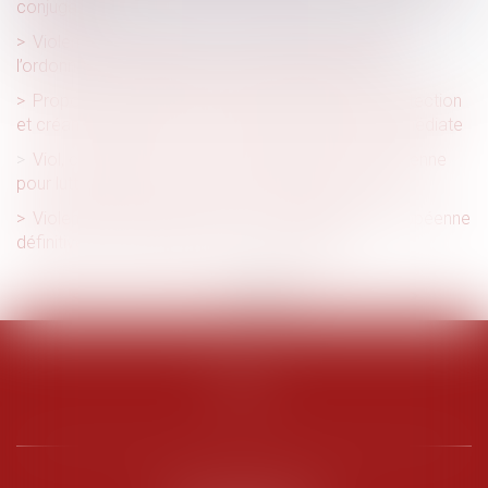
conjugales ?
Violences conjugales : extension du bénéfice de
l’ordonnance de protection aux enfants du couple
Proposition de loi renforçant l'ordonnance de protection
et créant l'ordonnance provisoire de protection immédiate
Viol, consentement : vers une première loi européenne
pour lutter contre les violences faites aux femmes
Violences faites aux femmes : la première loi européenne
définitivement adoptée par les eurodéputés
<<
<
1
2
3
4
5
6
>
>>