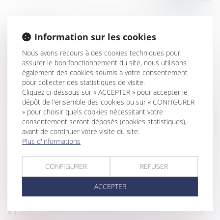
Information sur les cookies
Historique
Nous avons recours à des cookies techniques pour
Porter plainte pour violences sexuelles en France :
assurer le bon fonctionnement du site, nous utilisons
l’épreuve des femmes migrantes, transgenres et
également des cookies soumis à votre consentement
travailleuses du sexe
pour collecter des statistiques de visite.
Cliquez ci-dessous sur « ACCEPTER » pour accepter le
Mieux protéger les enfants victimes de violences
dépôt de l'ensemble des cookies ou sur « CONFIGURER
intrafamiliales
» pour choisir quels cookies nécessitant votre
consentement seront déposés (cookies statistiques),
Quels sont les apports concrets de la loi sur les violences
avant de continuer votre visite du site.
intrafamiliales ?
Plus d'informations
Lancement d’un appel à projets : valorisation des
applications de prévention et de lutte contre les violences
CONFIGURER
REFUSER
faites aux femmes
Valence. Un protocole pour associer les infirmiers au
ACCEPTER
repérage des violences conjugales
Euro 2024 et JO de Paris : un risque accru de violences