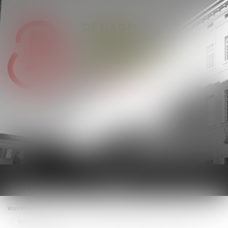
Ouvrir
le
menu
Vous êtes ici :
Accueil
Droit de la famille, des personnes et de leur patrimoine
Violences familiales