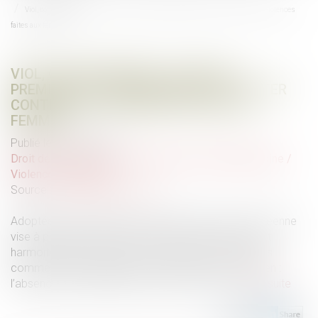
Viol, consentement : vers une première loi européenne pour lutter contre les violences
faites aux femmes
VIOL, CONSENTEMENT : VERS UNE
PREMIÈRE LOI EUROPÉENNE POUR LUTTER
CONTRE LES VIOLENCES FAITES AUX
FEMMES
Publié le :
24/05/2024
Droit de la famille, des personnes et de leur patrimoine
/
Violences familiales
Source :
www.touteleurope.eu
Adoptée en mai 2024, une première directive européenne
vise à protéger les femmes victimes de violences et
harmoniser les sanctions à l’encontre de ceux qui les
commettent. Seul bémol pour le Parlement européen :
l’absence d’une définition commune du viol...
Lire la suite