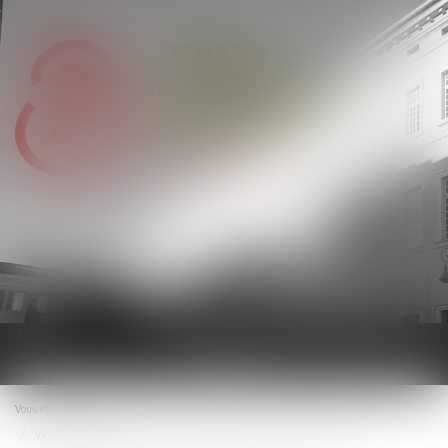
Ouvrir
le
menu
Vous êtes ici :
Accueil
Droit de la famille, des personnes et de leur patrimoine
Violences familiales