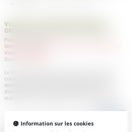
Violence à l’égard des femmes : le GREVIO publie son rapport annuel
VIOLENCE À L’ÉGARD DES FEMMES : LE
GREVIO PUBLIE SON RAPPORT ANNUEL
Publié le :
06/10/2023
Droit de la famille, des personnes et de leur patrimoine
/
Violences familiales
Source :
www.coe.int
Le Groupe d'experts du Conseil de l'Europe sur la lutte
contre la violence à l'égard des femmes et la violence
domestique (GREVIO) a publié son rapport annuel
d'activités, qui met en lumière les principales étapes et
réalisations du Groupe d'experts en 2022...
Lire la suite
Information sur les cookies