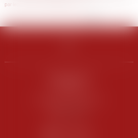
par les services de sécurité en 2021
<<
<
1
2
3
4
5
6
>
>>
PENARD OOSTERLYNCK
BEVERAGGI
Hôtel de Sade, 21 rue de l’Observance
84200 CARPENTRAS
Tél :
04 90 63 16 00
Fax : 04 90 63 12 52
NOUS CONTACTER