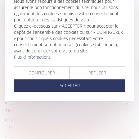
Nous avons recours à des cookies techniques pour
Historique
assurer le bon fonctionnement du site, nous utilisons
également des cookies soumis à votre consentement
Violences conjugales : le dépôt de plainte étendu à tous
pour collecter des statistiques de visite.
les hôpitaux de l'AP-HP
Cliquez ci-dessous sur « ACCEPTER » pour accepter le
dépôt de l'ensemble des cookies ou sur « CONFIGURER
Les violences sexistes en France
» pour choisir quels cookies nécessitant votre
Violence à l’égard des femmes : le GREVIO publie son
consentement seront déposés (cookies statistiques),
rapport annuel
avant de continuer votre visite du site.
Plus d'informations
Violences conjugales et signalement
Violences conjugales : des associations tirent la sonnette
CONFIGURER
REFUSER
d'alarme sur les financements
ACCEPTER
Violences conjugales : quelles protection et prise en
charge pour les victimes ?
Lutter contre les violences faites aux femmes en Outre-
mer
Nouveau bilan ministériel sur les ordonnances de
protection contre les violences conjugales
Les violences intrafamiliales non conjugales enregistrées