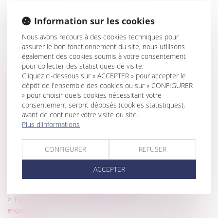
Information sur les cookies
Historique
Nous avons recours à des cookies techniques pour
Loi du 13 juillet 2026 : une assistance obligatoire par avocat pour
assurer le bon fonctionnement du site, nous utilisons
les mineurs en assistance éducative
également des cookies soumis à votre consentement
pour collecter des statistiques de visite.
Instruction en famille sans autorisation : condamnation des
Cliquez ci-dessous sur « ACCEPTER » pour accepter le
parents
dépôt de l'ensemble des cookies ou sur « CONFIGURER
Le parent ayant assumé seul les charges peut obtenir une
» pour choisir quels cookies nécessitant votre
consentement seront déposés (cookies statistiques),
contribution rétroactive sans détailler chaque dépense !
avant de continuer votre visite du site.
Accouchement sous X : comment concilier droit au secret et
Plus d'informations
accès aux origines ?
Prescription d’une créance entre concubins : le concubinage
CONFIGURER
REFUSER
n’est pas un empêchement d’agir
ACCEPTER
Donation-partage ou simple donation ? La Cour de cassation
tranche sur l’exigence de partage effectif
Pas de retour de l’enfant, pas de remboursement des frais
engagés