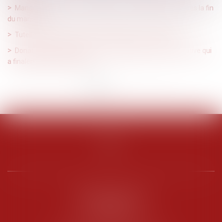
Mandataire spécial : un appel reste recevable même après la fin
du mandat
Tutelle et conflit familial : quelle place pour la famille ?
Donation: quelle est cette nouvelle obligation administrative qui
a finalement été reportée?
<<
<
1
2
3
>
>>
PENARD OOSTERLYNCK
BEVERAGGI