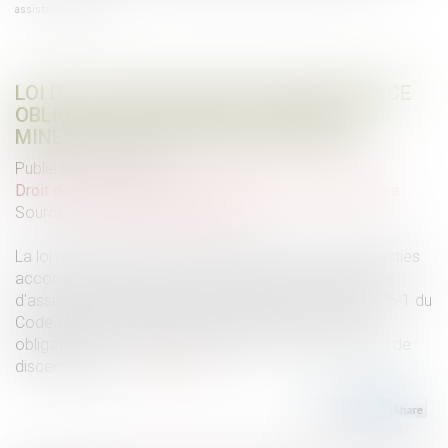
assistance éducative
LOI DU 13 JUILLET 2026 : UNE ASSISTANCE
OBLIGATOIRE PAR AVOCAT POUR LES
MINEURS EN ASSISTANCE ÉDUCATIVE
Publié le :
28/07/2026
Droit de la famille, des personnes et de leur patrimoine
Source :
www.lemag-juridique.com
La loi n° 2026-630 du 13 juillet 2026 renforce les garanties
accordées aux mineurs dans le cadre des procédures
d'assistance éducative. Elle modifie l'actuel article 375-1 du
Code civil afin de rendre l'assistance par un avocat
obligatoire pour tout mineur concerné, sans condition de
discernement....
Lire la suite