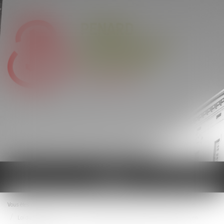
Ouvrir
le
menu
Vous êtes ici :
Actualités
Droit de la famille, des personnes et de leur patrimoine
Loi du 13 juillet 2026 : une assistance obligatoire par avocat pour les mineurs en