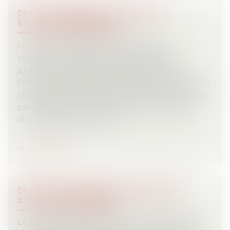
DROIT COMMERCIAL, DES AFFAIRES
ET DE LA CONCURRENCE
Le droit commercial, des affaires et de la
concurrence regroupe l'ensemble des règles
juridiques qui régissent la vie des affaires de
l'entreprise. Il réglemente l'activité des professionnels
commerçants et industriels, dans le cadre des actes
passés du fait de leur activité en faisant intervenir
diverses matières connexes.
Lire la suite
DROIT DE LA FAMILLE, DES PERSONNES
ET DE LEUR PATRIMOINE
Le droit de la famille est la branche du droit civil qui