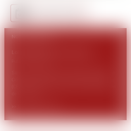
Je prends RDV en ligne
NOS ACTUALITÉS
Loi intégrale contre les violences sexistes et sexuelles : le CESE pose les conditions de réussite de la future loi
Publié le :
07/08/2026
Saisi par la Présidente de l'Assemblée nationale, le
Conseil économique, social et environnemental
(CESE) a adopté ce jour son avis sur la proposition
de loi visant à...
Voir toutes les actus