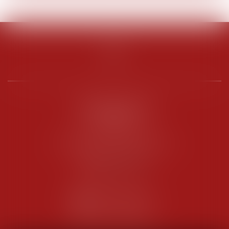
PENARD OOSTERLYNCK
BEVERAGGI
Hôtel de Sade, 21 rue de l’Observance
84200 CARPENTRAS
Tél :
04 90 63 16 00
Fax : 04 90 63 12 52
NOUS CONTACTER
NOUS LOCALISER