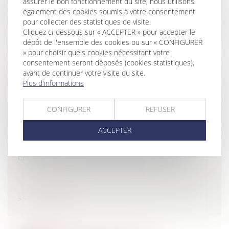
assurer le bon fonctionnement du site, nous utilisons
droit du domaine public.
également des cookies soumis à votre consentement
pour collecter des statistiques de visite.
Cliquez ci-dessous sur « ACCEPTER » pour accepter le
Lire la suite
dépôt de l'ensemble des cookies ou sur « CONFIGURER
» pour choisir quels cookies nécessitant votre
consentement seront déposés (cookies statistiques),
avant de continuer votre visite du site.
DROIT DU DOMMAGE CORPOREL
Plus d'informations
Un dommage corporel porte atteinte à l’intégrité
physique ou psychique d’une personne, et peut altérer
CONFIGURER
REFUSER
la manière de vivre de la victime. Le dommage peut
ACCEPTER
résulter de différentes circonstances liées à des
accidents : médicaux, de la route, du travail, de la vie
courante, ou être consécutif à une agression.
Lire la suite