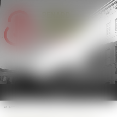
Ouvrir
le
menu
Vous êtes ici :
Accueil
Achat d'un terrain nu: ce que vous devez vérifier