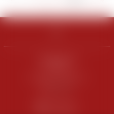
187
...
>
>>
PENARD OOSTERLYNCK
BEVERAGGI
Hôtel de Sade, 21 rue de l’Observance
84200 CARPENTRAS
Tél :
04 90 63 16 00
Fax : 04 90 63 12 52
NOUS CONTACTER