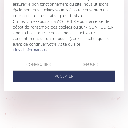
Doit être considéré comme nul, le licenciement prononcé
assurer le bon fonctionnement du site, nous utilisons
en représailles d’une saisine prud’homale
également des cookies soumis à votre consentement
pour collecter des statistiques de visite.
Tant que l'héritage est incertain, il faut l'entretenir
Cliquez ci-dessous sur « ACCEPTER » pour accepter le
dépôt de l'ensemble des cookies ou sur « CONFIGURER
Réforme de l'assurance chômage : quelles sont les
» pour choisir quels cookies nécessitant votre
mesures applicables au 1er décembre ?
consentement seront déposés (cookies statistiques),
Concurrence déloyale : recevabilité de l’attestation d’un «
avant de continuer votre visite du site.
client mystère »
Plus d'informations
Maison neuve: il faut chiffrer les travaux que se réserve
CONFIGURER
REFUSER
l’acheteur
Cession de titres démembrés et convention de quasi-
ACCEPTER
usufruit : quid de la répartition de l'impôt de plus-value
Achat d'un terrain nu: ce que vous devez vérifier
Une charte pour éviter la séparation entre le nouveau-né
hospitalisé et ses parents
Puis-je mettre mon salarié à la retraite ?
<<
<
...
181
182
183
184
185
186