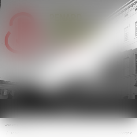
Ouvrir
le
menu
Vous êtes ici :
Accueil
Annonces immobilières sans DPE : des agences condamnées pour concurrence déloyale