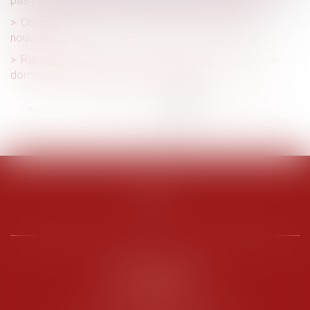
pas consentement pour le remboursement en bons
Obligation d’emploi des travailleurs handicapés : du
nouveau
Rappels essentiels concernant la caractérisation d’un
dommage décennal et son indemnisation
<<
<
...
44
45
46
47
48
49
50
...
>
>>
PENARD OOSTERLYNCK
BEVERAGGI