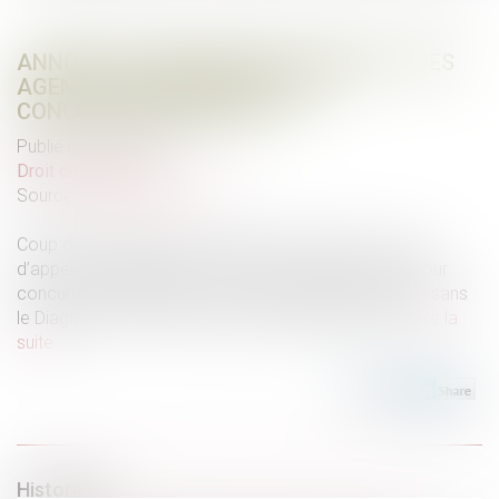
ANNONCES IMMOBILIÈRES SANS DPE : DES
AGENCES CONDAMNÉES POUR
CONCURRENCE DÉLOYALE
Publié le :
06/02/2025
Droit commercial
Source :
www.flash-immo.fr
Coup de tonnerre dans le secteur immobilier : la Cour
d’appel de Montpellier a sanctionné deux agences pour
concurrence déloyale en raison d’annonces publiées sans
le Diagnostic de Performance Énergétique (DPE)...
Lire la
suite
Historique