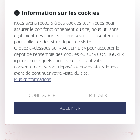
Annonces immobilières sans DPE : des agences
Information sur les cookies
condamnées pour concurrence déloyale
Nous avons recours à des cookies techniques pour
Action syndicale en justice : distinction entre intérêt
assurer le bon fonctionnement du site, nous utilisons
collectif et individuel des salariés
également des cookies soumis à votre consentement
pour collecter des statistiques de visite.
Obligations légales de débroussaillement : l'information
Cliquez ci-dessous sur « ACCEPTER » pour accepter le
des acquéreurs et des locataires de biens devient
dépôt de l'ensemble des cookies ou sur « CONFIGURER
obligatoire en 2025
» pour choisir quels cookies nécessitant votre
Les périodes non prescrites entre deux arrêts de travail
consentement seront déposés (cookies statistiques),
ne sont plus indemnisées par la sécurité sociale
avant de continuer votre visite du site.
Plus d'informations
Devoir conjugal et liberté sexuelle : la CEDH protège le
consentement dans le mariage
CONFIGURER
REFUSER
Prise en compte d’une obligation légale nouvelle pour la
fixation du loyer
ACCEPTER
Harcèlement moral institutionnel : une responsabilité
pénale des dirigeants confirmée
Vol annulé : la création d’un compte de fidélité n'emporte