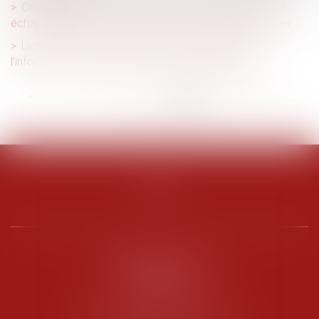
Congés payés et arrêt de travail : la réforme de 2024
échappe (encore) au contrôle du Conseil constitutionnel
Licenciement et report de l’entretien préalable :
l’information suffit, pas besoin d’un nouveau délai
<<
<
...
23
24
25
26
27
28
29
...
>
>>
PENARD OOSTERLYNCK
BEVERAGGI
Hôtel de Sade, 21 rue de l’Observance