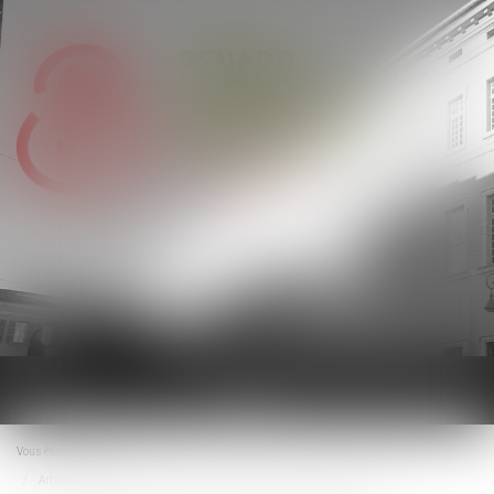
Ouvrir
le
menu
Vous êtes ici :
Accueil
Art et héritage : les œuvres du défunt peuvent-elles être revendiquées ?