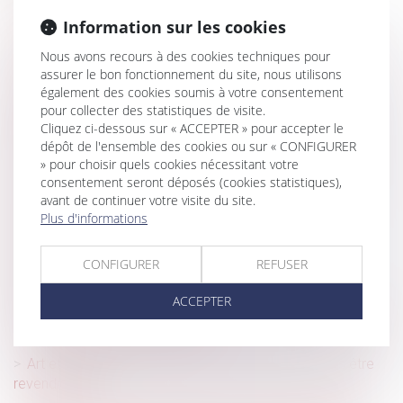
Chômage-intempéries dans le BTP : les taux de
cotisations sont dévoilés
Information sur les cookies
Surendettement : passé le délai, plus de contestation
Nous avons recours à des cookies techniques pour
possible des créances non visées
assurer le bon fonctionnement du site, nous utilisons
également des cookies soumis à votre consentement
Les managers de la société Tennispro reprennent la
pour collecter des statistiques de visite.
direction de l'entreprise et préservent l'emploi après une
Cliquez ci-dessous sur « ACCEPTER » pour accepter le
procédure de sauvegarde
dépôt de l'ensemble des cookies ou sur « CONFIGURER
» pour choisir quels cookies nécessitant votre
Faute inexcusable et rechute : la prescription ne repart
consentement seront déposés (cookies statistiques),
pas à zéro
avant de continuer votre visite du site.
Plus d'informations
Publicité télévisée et grande distribution : la Cour de
cassation encadre les promotions temporaires !
CONFIGURER
REFUSER
Enrichissement injustifié : une action strictement
subsidiaire !
ACCEPTER
Canicule au travail : un nouveau cadre réglementaire face
aux épisodes de chaleur intense
Art et héritage : les œuvres du défunt peuvent-elles être
revendiquées ?