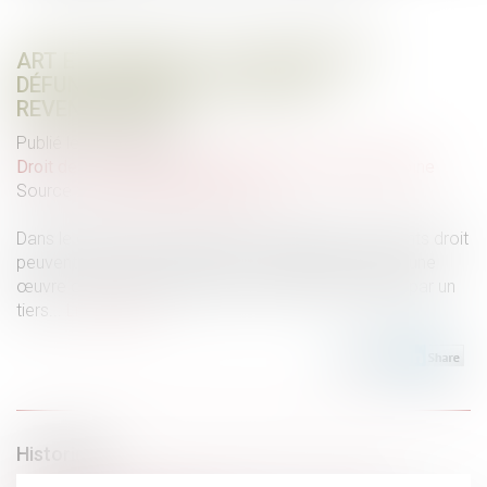
ART ET HÉRITAGE : LES ŒUVRES DU
DÉFUNT PEUVENT-ELLES ÊTRE
REVENDIQUÉES ?
Publié le :
19/06/2025
Droit de la famille, des personnes et de leur patrimoine
Source :
www.lemag-juridique.com
Dans le cadre d’une succession, les héritiers ou ayants droit
peuvent exercer une action en revendication lorsqu’une
œuvre ou un bien appartenant au défunt est détenu par un
tiers...
Lire la suite
Historique