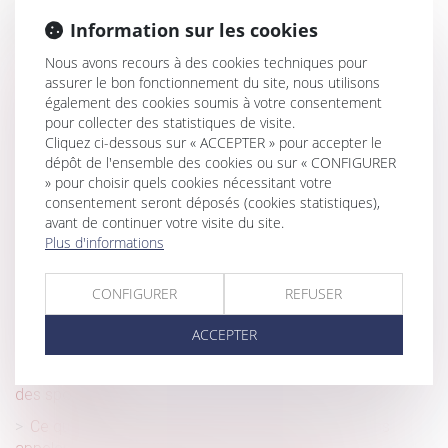
Historique
Information sur les cookies
Congé hospitalisation du nouveau-né : la CPAM rappelle
Nous avons recours à des cookies techniques pour
et précise le régime actuel
assurer le bon fonctionnement du site, nous utilisons
également des cookies soumis à votre consentement
Location d'un meublé : quelles sont les obligations du
pour collecter des statistiques de visite.
propriétaire ?
Cliquez ci-dessous sur « ACCEPTER » pour accepter le
Les cas de contre-indication à la vaccination contre le
dépôt de l'ensemble des cookies ou sur « CONFIGURER
Covid
» pour choisir quels cookies nécessitant votre
consentement seront déposés (cookies statistiques),
Une sculpture scellée sur une tombe est un monument
avant de continuer votre visite du site.
funéraire indivisible
Plus d'informations
L’enfant né par GPA à l’étranger peut être adopté par le
conjoint du père : nouvelle illustration
CONFIGURER
REFUSER
Pas besoin de passe sanitaire pour consulter le médecin
ACCEPTER
du travail
Lidl prend sa revanche et fait condamner Carrefour pour
des spots télé
Ce qu’il en coûte au demandeur à l’action de ne pas