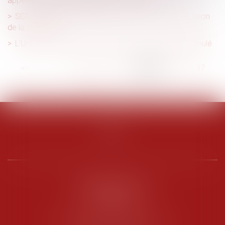
appeler tous les indivisaires en 1e instance
SCI : la vente de l’immeuble emporte t’elle la dissolution
de la société ?
L’Urssaf : bilan 2020 de la lutte contre le travail dissimulé
<<
<
...
192
193
194
195
196
197
198
...
>
>>
PENARD OOSTERLYNCK
BEVERAGGI
Hôtel de Sade, 21 rue de l’Observance