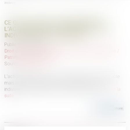
instance
CE QU’IL EN COÛTE AU DEMANDEUR À
L’ACTION DE NE PAS APPELER TOUS LES
INDIVISAIRES EN 1E INSTANCE
Publié le :
09/09/2021
Droit de la famille, des personnes et de leur patrimoine
/
Patrimoine et succession
Source :
www.efl.fr
L'action introduite contre un seul indivisaire est recevable
mais la décision rendue est inopposable aux autres
indivisaires à défaut de mise en cause de ceux-ci...
Lire la
suite