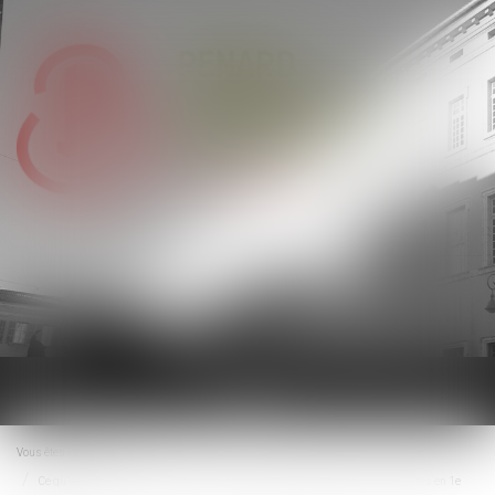
Ouvrir
le
menu
Vous êtes ici :
Accueil
Ce qu’il en coûte au demandeur à l’action de ne pas appeler tous les indivisaires en 1e