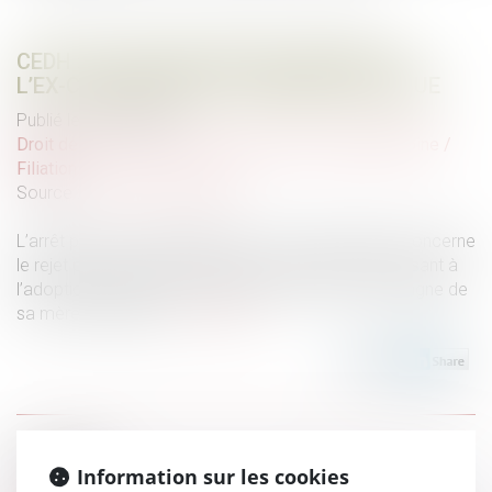
CEDH : RELATIONS ENTRE L’ENFANT ET
L’EX-COMPAGNE DE LA MÈRE BIOLOGIQUE
Publié le :
20/04/2022
Droit de la famille, des personnes et de leur patrimoine
/
Filiation
Source :
www.actu-juridique.fr
L’arrêt porte sur deux affaires. La première affaire concerne
le rejet par les juridictions internes de la demande visant à
l’adoption plénière d’un enfant par l’ancienne compagne de
sa mère biologique.
Lire la suite
Historique
Information sur les cookies