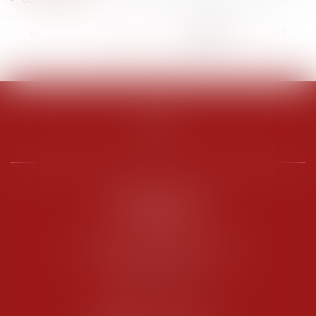
<<
<
...
166
167
168
169
170
171
172
...
>
>>
PENARD OOSTERLYNCK
BEVERAGGI
Hôtel de Sade, 21 rue de l’Observance
84200 CARPENTRAS
Tél :
04 90 63 16 00
Fax : 04 90 63 12 52