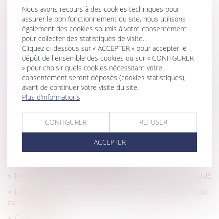
Obligation patronale de cotiser à hauteur de 1,5 % en
Nous avons recours à des cookies techniques pour
matière de prévoyance des cadres : prise en compte du
assurer le bon fonctionnement du site, nous utilisons
financement au régime de « frais de santé »
également des cookies soumis à votre consentement
pour collecter des statistiques de visite.
Aides financières à la rénovation énergétique
Cliquez ci-dessous sur « ACCEPTER » pour accepter le
Règlement de la succession
dépôt de l'ensemble des cookies ou sur « CONFIGURER
» pour choisir quels cookies nécessitant votre
CEDH : Relations entre l’enfant et l’ex-compagne de la
consentement seront déposés (cookies statistiques),
mère biologique
avant de continuer votre visite du site.
Plus d'informations
Alcool interdit en entreprise : quelle marge de manœuvre
pour l’employeur ?
CONFIGURER
REFUSER
Trouble anormal de voisinage : le nouveau propriétaire
est responsable des désordres même antérieurs
ACCEPTER
Rupture conventionnelle : le recours au
téléservice désormais obligatoire
Prêts libellés en devise étrangère : Dernier avis de la CJUE
La formule de calcul de l'indice des loyers commerciaux
est modifiée
Concubinage