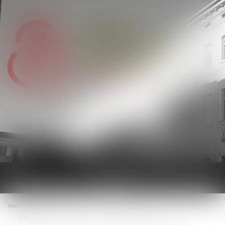
Ouvrir
le
menu
Vous êtes ici :
Accueil
CEDH : Relations entre l’enfant et l’ex-compagne de la mère biologique