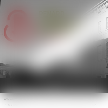
Ouvrir
le
menu
Vous êtes ici :
Accueil
Clause de destination : la Cour de cassation confirme l’exclusion des activités non