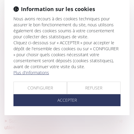
Historique
Information sur les cookies
Le cessibilité des droits issus du CPF n'est pas autorisée,
Nous avons recours à des cookies techniques pour
y compris au sein de la cellule familiale
assurer le bon fonctionnement du site, nous utilisons
également des cookies soumis à votre consentement
Détermination de la créance et injonction de payer : le
pour collecter des statistiques de visite.
contrat et rien que le contrat !
Cliquez ci-dessous sur « ACCEPTER » pour accepter le
Clause de destination : la Cour de cassation confirme
dépôt de l'ensemble des cookies ou sur « CONFIGURER
l’exclusion des activités non prévues
» pour choisir quels cookies nécessitant votre
consentement seront déposés (cookies statistiques),
Créer son entreprise : les dispositifs d’aide à connaître
avant de continuer votre visite du site.
Plus d'informations
Le règlement européen sur les services numériques
(DSA) vise une responsabilisation des plateformes
CONFIGURER
REFUSER
Déconstruire les idées reçues sur les violences
conjugales par l’anthropologie
ACCEPTER
Vous louez un logement en LMNP ? Voici ce qu'il faut
retenir
Successions vacantes : de nouveaux services en ligne
utiles pour les collectivités