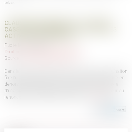
prévues
CLAUSE DE DESTINATION : LA COUR DE
CASSATION CONFIRME L’EXCLUSION DES
ACTIVITÉS NON PRÉVUES
Publié le :
29/04/2025
Droit commercial
/
Baux commerciaux
Source :
www.lemag-juridique.com
Dans le cadre d’un bail commercial, la clause de destination
fixe l’usage autorisé des locaux. Toute activité exercée en
dehors de cette clause peut entraîner la mise en œuvre
d’une clause résolutoire, sauf accord exprès du bailleur ou
renonciation non équivoque de sa part...
Lire la suite