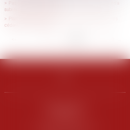
Pas de préjudice commercial lorsque le concurrent n’a
subi ni perte ni gain manqué
Plan Transmission TPE : un panel de solutions pour les
cédants et les repreneurs
<<
<
...
32
33
34
35
36
37
38
...
>
>>
PENARD OOSTERLYNCK
BEVERAGGI
Hôtel de Sade, 21 rue de l’Observance