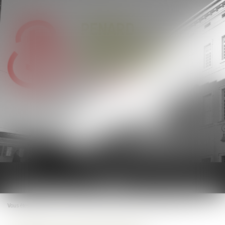
Ouvrir
le
menu
Vous êtes ici :
Accueil
Comment résilier son bail d’habitation non meublée ?