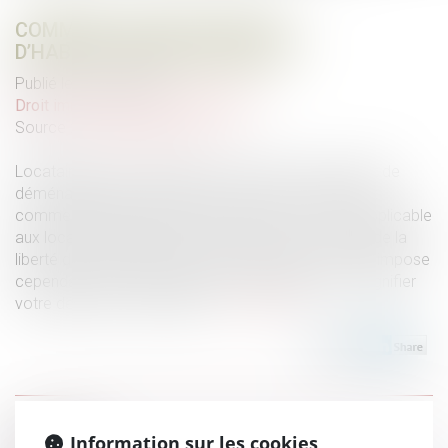
COMMENT RÉSILIER SON BAIL
D’HABITATION NON MEUBLÉE ?
Publié le :
14/06/2022
Droit immobilier
/
Baux d'habitation
Source :
edito.seloger.com
Locataire de votre résidence principale, votre projet de
déménagement se précise et vous vous demandez
comment mettre fin à votre bail en cours ? La loi applicable
aux locations d’habitation non meublée vous accorde la
liberté de rompre votre contrat à tout moment. Elle impose
cependant certaines règles incontournables pour signifier
votre départ à votre bailleur...
Lire la suite
Historique
Information sur les cookies