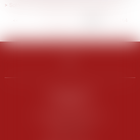
Soldes : consommateurs, quels sont vos droits ?
<<
<
...
159
160
161
162
163
164
165
...
>
>>
PENARD OOSTERLYNCK
BEVERAGGI
Hôtel de Sade, 21 rue de l’Observance
84200 CARPENTRAS
Tél :
04 90 63 16 00
Fax : 04 90 63 12 52