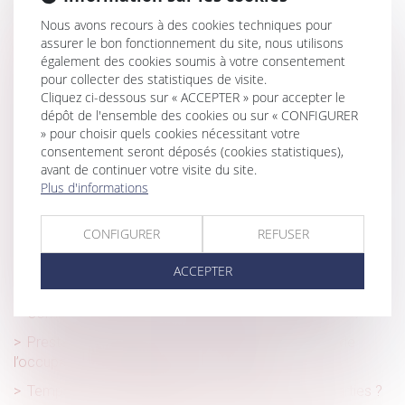
Des legs avec faculté d'attribution excluent la
Nous avons recours à des cookies techniques pour
qualification de testament-partage
assurer le bon fonctionnement du site, nous utilisons
également des cookies soumis à votre consentement
Abus de position dominante : le droit de la concurrence
pour collecter des statistiques de visite.
peut-il limiter la liberté d'expression de l'entreprise ?
Cliquez ci-dessous sur « ACCEPTER » pour accepter le
dépôt de l'ensemble des cookies ou sur « CONFIGURER
Compromis de vente et promesse de vente : tout ce qu'il
» pour choisir quels cookies nécessitant votre
faut savoir
consentement seront déposés (cookies statistiques),
Entrepreneurs individuels : comment transférer votre
avant de continuer votre visite du site.
patrimoine professionnel ?
Plus d'informations
Frais professionnels : mieux vaut respecter la
CONFIGURER
REFUSER
modalité d'indemnisation prévue au contrat de travail
Prévoyance complémentaire : la Cour de cassation
ACCEPTER
rappelle le régime des contributions patronales
Comment résilier son bail d’habitation non meublée ?
Prestation compensatoire : non-prise en compte de
l’occupation gratuite du domicile conjugal
Temps de trajet, d’habillage : quid de vos contreparties ?