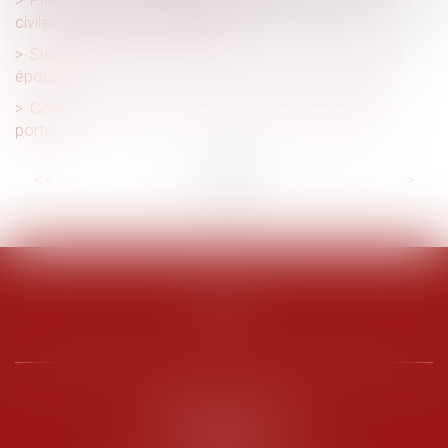
Publicité des cessions de parts sociales de sociétés
civiles : de nouvelles formalités
Surendettement : examen distinct de la bonne foi des
époux
Contrat clair et précis : le juge ne peut en modifier la
portée
<<
<
...
7
8
9
10
11
12
13
...
>
>>
PENARD OOSTERLYNCK
BEVERAGGI