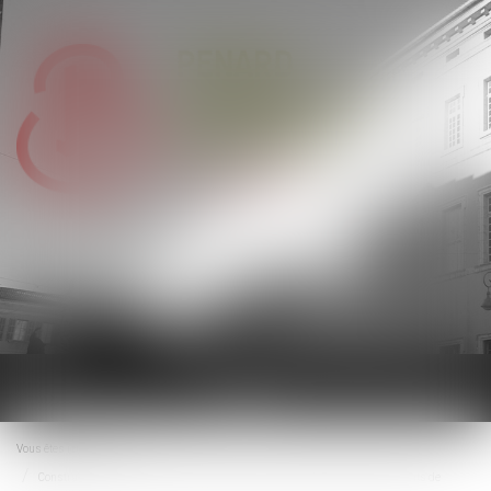
Ouvrir
le
menu
Vous êtes ici :
Accueil
Construction : éligibilité au fonds de prévention du phénomène de mouvements de