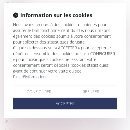
Historique
Groupements d’employeurs et portage salarial : des
Information sur les cookies
démarches simplifiées
Nous avons recours à des cookies techniques pour
Violences faites aux femmes : faut-il réformer l’incapacité
assurer le bon fonctionnement du site, nous utilisons
également des cookies soumis à votre consentement
totale de travail, ou plutôt l’utiliser correctement ?
pour collecter des statistiques de visite.
Construction : éligibilité au fonds de prévention du
Cliquez ci-dessous sur « ACCEPTER » pour accepter le
phénomène de mouvements de terrain
dépôt de l'ensemble des cookies ou sur « CONFIGURER
» pour choisir quels cookies nécessitant votre
Gestion des pénuries, contrôle des distributeurs et
consentement seront déposés (cookies statistiques),
dépendance économique : la Cour de cassation durcit
avant de continuer votre visite du site.
l’appréciation des pratiques verticales !
Plus d'informations
Recherche de paternité internationale : cassation de
l’arrêt appliquant la loi de Floride
CONFIGURER
REFUSER
Baux commerciaux : vous pouvez désormais demander
ACCEPTER
la mensualisation du loyer
L’absence de valeur probante d’un acte de notoriété
acquisitive ne peut entraîner sa nullité