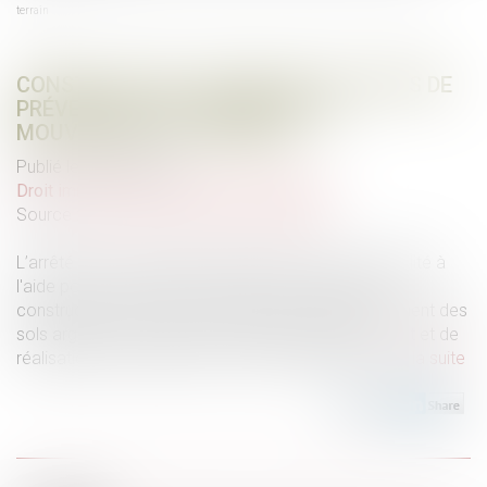
terrain
CONSTRUCTION : ÉLIGIBILITÉ AU FONDS DE
PRÉVENTION DU PHÉNOMÈNE DE
MOUVEMENTS DE TERRAIN
Publié le :
05/06/2026
Droit immobilier
/
Droit de la construction
Source :
www.maisondescommunes85.fr
L’arrêté du 23 avril 2026 modifie les critères d'éligibilité à
l'aide pour la prévention des désordres dans les
constructions liés au phénomène de retrait-gonflement des
sols argileux, ainsi que les modalités de financement et de
réalisation des prestations et travaux éligibles...
Lire la suite