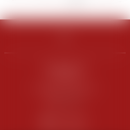
>
>>
PENARD OOSTERLYNCK
BEVERAGGI
Hôtel de Sade, 21 rue de l’Observance
84200 CARPENTRAS
Tél :
04 90 63 16 00
Fax : 04 90 63 12 52
NOUS CONTACTER