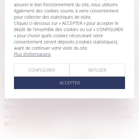
jusqu’à l’extinction totale de la dette !
assurer le bon fonctionnement du site, nous utilisons
également des cookies soumis à votre consentement
Contribution patronale assurance chômage
pour collecter des statistiques de visite.
Cliquez ci-dessous sur « ACCEPTER » pour accepter le
Recherche de paternité : pourquoi la loi française peut
dépôt de l'ensemble des cookies ou sur « CONFIGURER
primer sur la loi étrangère ?
» pour choisir quels cookies nécessitant votre
Certificats d’économies d’énergie (CEE) : encore des
consentement seront déposés (cookies statistiques),
modifications à connaître
avant de continuer votre visite du site.
Plus d'informations
Calcul des droits de succession : à qui la dette ?
Le transfert de mails de la messagerie professionnelle à
CONFIGURER
REFUSER
une messagerie personnelle ne justifie pas forcément un
licenciement pour faute grave
ACCEPTER
Quand la bonne foi neutralise la clause d’exploitation
Heures de nuit, durées maximales, bulletins de paie : la
Cour de cassation recadre les obligations de l'employeur
Violences sur les enfants : les alertes ne sont pas aisées
pour les professionnels
<<
<
...
30
31
32
33
34
35
36
...