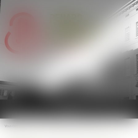
Ouvrir
le
menu
Vous êtes ici :
Accueil
Contribution patronale assurance chômage