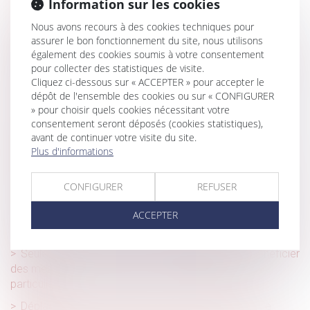
Information sur les cookies
Compliance : quelles sont les attentes des Autorités ?
Nous avons recours à des cookies techniques pour
Nouvelles obligations d’information des salariés sur la
assurer le bon fonctionnement du site, nous utilisons
relation de travail et les postes à pourvoir
également des cookies soumis à votre consentement
Qu'est-ce qu'une extension de construction quand le PLU
pour collecter des statistiques de visite.
Cliquez ci-dessous sur « ACCEPTER » pour accepter le
ne le précise pas ?
dépôt de l'ensemble des cookies ou sur « CONFIGURER
Les stock-options attribuées à un époux marié sous la
» pour choisir quels cookies nécessitant votre
communauté légale sont des biens propres
consentement seront déposés (cookies statistiques),
avant de continuer votre visite du site.
Requalification d’un CDD en CDI et exécution provisoire
Plus d'informations
de plein droit
Une agence garde-t-elle son droit à indemnisation en cas
CONFIGURER
REFUSER
de vente avec baisse de prix ?
ACCEPTER
CPC, art. 145 : risque avéré de concurrence déloyale des
dirigeants
Seules les dettes non professionnelles peuvent bénéficier
des mesures de traitement du surendettement des
particuliers
Déplacements professionnels du salarié itinérant : le