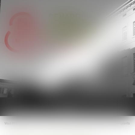
Ouvrir
le
menu
Vous êtes ici :
Accueil
CPC, art. 145 : risque avéré de concurrence déloyale des dirigeants