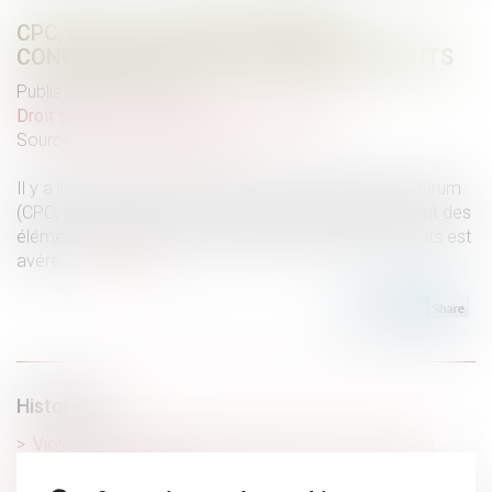
CPC, ART. 145 : RISQUE AVÉRÉ DE
CONCURRENCE DÉLOYALE DES DIRIGEANTS
Publié le :
17/11/2023
Droit commercial
/
Droit de la concurrence
Source :
www.actu-juridique.fr
Il y a lieu de prononcer une mesure d’instruction in futurum
(CPC, art. 145) dès lors que le risque de dépérissement des
éléments de preuve et de dissimulation des documents est
avéré...
Lire la suite
Historique
Violences conjugales : 244.000 victimes en 2022, en
hausse de 15% sur un an