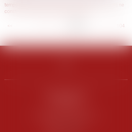
temps de trajet entre le domicile et les sites des clients ne
constitue pas du temps de travail effectif
<<
<
...
98
99
100
101
102
103
104
...
>
>>
PENARD OOSTERLYNCK
BEVERAGGI
Hôtel de Sade, 21 rue de l’Observance
84200 CARPENTRAS
Tél :
04 90 63 16 00