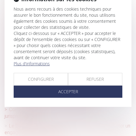
Pouvez-vous rester salarié si aucun travail ne vous est
fourni par votre hiérarchie?
Nous avons recours à des cookies techniques pour
assurer le bon fonctionnement du site, nous utilisons
La garantie légale de conformité est étendue au
également des cookies soumis à votre consentement
numérique !
pour collecter des statistiques de visite.
Cliquez ci-dessous sur « ACCEPTER » pour accepter le
Cadeaux et bons d’achat 2021 : le plafond d’exonération
dépôt de l'ensemble des cookies ou sur « CONFIGURER
augmenté !
» pour choisir quels cookies nécessitant votre
Revirement de jurisprudence confirmé : rétractation
consentement seront déposés (cookies statistiques),
exclue pour une promesse antérieure à 2016
avant de continuer votre visite du site.
Plus d'informations
Droit funéraire : la Défenseure des droits appelle à une
réforme profonde en faveur des droits des défunts et de
CONFIGURER
REFUSER
leurs proches
Cas pratique : sanctionner l’absence injustifiée d’un salarié
ACCEPTER
Ramonage obligatoire : règles et sanctions
Communauté légale : dernières précisions
jurisprudentielles
Le CSE ne peut pas agir en justice pour faire respecter un
engagement de l'employeur