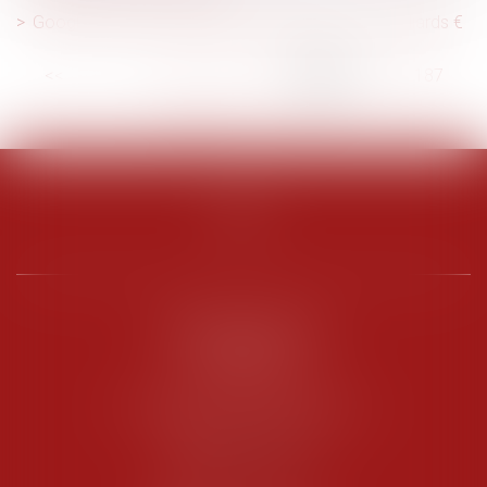
Google abuse de sa position dominante : 2,42 milliards €
<<
<
...
182
183
184
185
186
187
188
...
>
>>
PENARD OOSTERLYNCK
BEVERAGGI
Hôtel de Sade, 21 rue de l’Observance
84200 CARPENTRAS
Tél :
04 90 63 16 00
Fax : 04 90 63 12 52