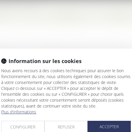
e par l'extérieur d'un bâtiment
POUR L'ISOLATION THERMIQUE PAR L'EXTÉRIEUR
tant lutte contre le dérèglement climatique et renforcement de la 
ite
Information sur les cookies
Nous avons recours à des cookies techniques pour assurer le bon
fonctionnement du site, nous utilisons également des cookies soumis
à votre consentement pour collecter des statistiques de visite.
Cliquez ci-dessous sur « ACCEPTER » pour accepter le dépôt de
l'ensemble des cookies ou sur « CONFIGURER » pour choisir quels
cookies nécessitant votre consentement seront déposés (cookies
statistiques), avant de continuer votre visite du site.
 des alertes avant le 1er septembre !
Plus d'informations
rmique par l'extérieur d'un bâtiment
 les anomalies et opposabilité
ACCEPTER
CONFIGURER
REFUSER