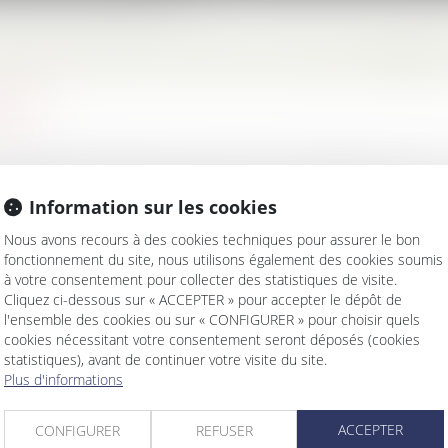
 de moins indemniser les arrêts de travail
COUR DES COMPTES PROPOSE DE MOINS INDEMNIS
ravail
déficit de la Sécurité sociale, la Cour des comptes propose certa
ladie et raboter certaines exonérations de cotisations sociales..
Information sur les cookies
Nous avons recours à des cookies techniques pour assurer le bon
fonctionnement du site, nous utilisons également des cookies soumis
à votre consentement pour collecter des statistiques de visite.
Cliquez ci-dessous sur « ACCEPTER » pour accepter le dépôt de
l'ensemble des cookies ou sur « CONFIGURER » pour choisir quels
cookies nécessitant votre consentement seront déposés (cookies
statistiques), avant de continuer votre visite du site.
cré) par le groupe JouéClub : l’Autorité autorise l’opération s
Plus d'informations
lle loi ne s'applique pas aux contrats en cours
 le donateur non-déductibles de la plus-value
ACCEPTER
CONFIGURER
REFUSER