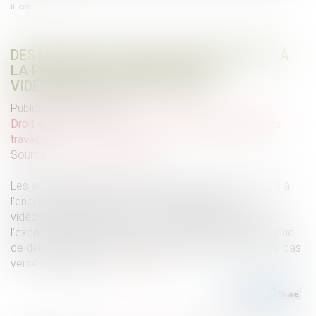
illicite
DES LIMITES DE L’INVOCATION DU DROIT À
LA PREUVE POUR PRODUIRE UNE
VIDÉOSURVEILLANCE ILLICITE
Publié le :
29/03/2023
Droit du travail - Employeurs
/
Relation individuelles au
travail
Source :
actu.dalloz-etudiant.fr
Les enregistrements confirmant des soupçons de vols à
l’encontre d’un salarié, issus d’un système de
vidéosurveillance illicite, ne sont pas indispensables à
l’exercice du droit à la preuve de l’employeur dès lors que
ce dernier dispose d’un autre moyen de preuve qu’il n’a pas
versé aux débats...
Lire la suite