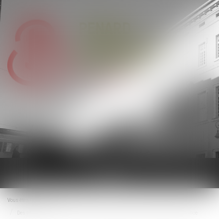
Ouvrir
le
menu
Vous êtes ici :
Accueil
Des limites de l’invocation du droit à la preuve pour produire une vidéosurveillance