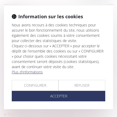
Historique
Information sur les cookies
Prêts libellés en devise étrangère : l’abus n’est pas
Nous avons recours à des cookies techniques pour
toujours retenu !
assurer le bon fonctionnement du site, nous utilisons
également des cookies soumis à votre consentement
Réforme des retraites 2023 projet de loi PLFSS
pour collecter des statistiques de visite.
rectificatif
Cliquez ci-dessous sur « ACCEPTER » pour accepter le
dépôt de l'ensemble des cookies ou sur « CONFIGURER
Des limites de l’invocation du droit à la preuve pour
» pour choisir quels cookies nécessitant votre
produire une vidéosurveillance illicite
consentement seront déposés (cookies statistiques),
Désignation d'un tiers à la famille comme tuteur aux biens
avant de continuer votre visite du site.
Plus d'informations
et à la personne du majeur : illustration
Droit de visite des grands-parents : peu importent les
CONFIGURER
REFUSER
sentiments de l’enfant
Pas de droit de préférence du locataire commercial en
ACCEPTER
cas vente de gré à gré d’un actif immobilier en liquidation
judiciaire
Titres-restaurant : quelles conséquences lorsque la