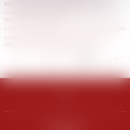
participation patronale est inférieure à 50 % ?
Cession d'une filiale en cessation de paiements par sa
société mère : est-elle fautive ?
L’information du salarié lors de l’embauche est améliorée
Vente de marchandises au sein de l’UE : le tribunal
compétent est celui désigné par le contrat
<<
<
...
129
130
131
132
133
134
135
...
>
>>
PENARD OOSTERLYNCK