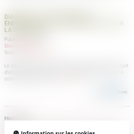
DIAGNOSTIC DE PERFORMANCE
ÉNERGÉTIQUE : UN PLAN POUR RESTAURER
LA CONFIANCE
Publié le :
02/04/2025
Droit immobilier
Source :
www.info.gouv.fr
Le diagnostic de performance énergétique (DPE) fait l'objet
d'un plan ambitieux du Gouvernement afin de restaurer la
confiance dans cet outil...
Lire la suite
Historique
Licenciement pour inaptitude : pas besoin d’attendre le
Information sur les cookies