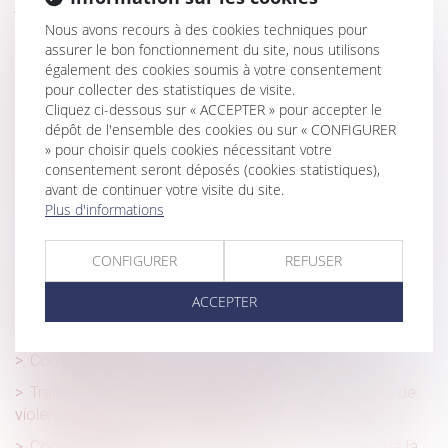
juge pour la Cour de cassation
Nous avons recours à des cookies techniques pour
Compétence internationale des juridictions françaises :
assurer le bon fonctionnement du site, nous utilisons
nature délictuelle de l’action en rupture brutale !
également des cookies soumis à votre consentement
pour collecter des statistiques de visite.
Dans le cadre d'une succession, comment la nouvelle
Cliquez ci-dessous sur « ACCEPTER » pour accepter le
législation simplifie la vente des biens en indivision ?
dépôt de l'ensemble des cookies ou sur « CONFIGURER
Diagnostic de performance énergétique : un plan pour
» pour choisir quels cookies nécessitant votre
restaurer la confiance
consentement seront déposés (cookies statistiques),
avant de continuer votre visite du site.
Arrêt maladie : baisse du montant maximal des IJSS à
Plus d'informations
compter du 1er avril
Forfait jours et déduction de cotisations : pas besoin
CONFIGURER
REFUSER
d’accord collectif après 2012
ACCEPTER
Offre raisonnable d'emploi : précision sur la zone
géographique
Compte professionnel de prévention (C2P)
Transports en commun : les femmes 1ères victimes de
violences sexuelles | vie-publique.fr
Compétence, pouvoir et sanction de l’AMF : rappel de la