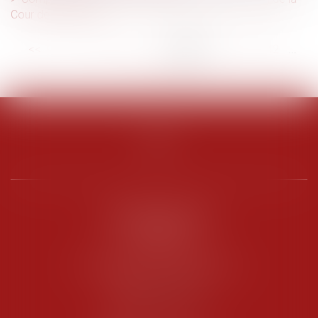
Cour de cassation
<<
<
...
36
37
38
39
40
41
42
...
>
>>
PENARD OOSTERLYNCK
BEVERAGGI
Hôtel de Sade, 21 rue de l’Observance
84200 CARPENTRAS
Tél :
04 90 63 16 00
Fax : 04 90 63 12 52