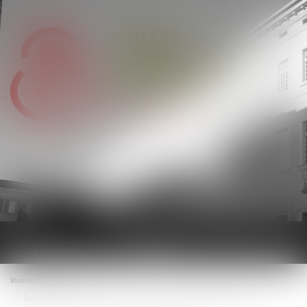
Ouvrir
le
menu
Vous êtes ici :
Accueil
Diagnostic de performance énergétique : un plan pour restaurer la confiance