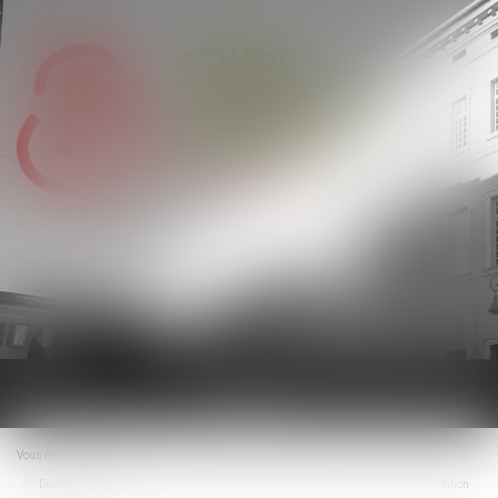
Ouvrir
le
menu
Vous êtes ici :
Accueil
Divorce et remariage : quelles conséquences sur la pension alimentaire et la prestation