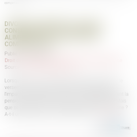
compensatoire ?
DIVORCE ET REMARIAGE : QUELLES
CONSÉQUENCES SUR LA PENSION
ALIMENTAIRE ET LA PRESTATION
COMPENSATOIRE ?
Publié le :
06/03/2025
Droit de la famille, des personnes et de leur patrimoine
Source :
www.lemag-juridique.com
Lorsqu’un divorce est prononcé, le juge peut imposer le
versement de sommes d’argent afin de compenser
l’impact de la séparation. Parmi ces obligations figurent la
pension alimentaire et la prestation compensatoire. Mais
que se passe-t-il si l’un des anciens conjoints se remarie ?
A-t-il une incidence sur ces versements ?...
Lire la suite