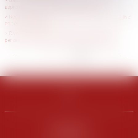
Baisse des exonérations de cotisations pour les
apprentis : Quelles sont les nouvelles règles ?
Responsabilité des constructeurs : une immixtion fautive
doit être caractérisée
Divorce et remariage : quelles conséquences sur la
pension alimentaire et la prestation compensatoire ?
<<
<
...
39
40
41
42
43
44
45
...
>
>>
PENARD OOSTERLYNCK
BEVERAGGI