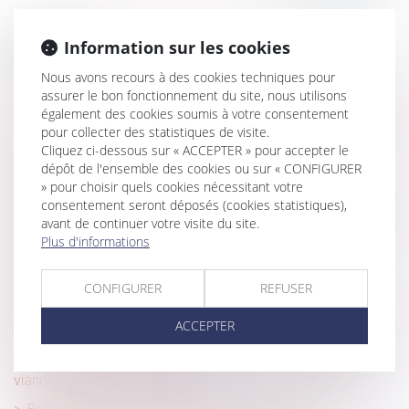
Information sur les cookies
Historique
Nous avons recours à des cookies techniques pour
Le droit d'affichage du CSE
assurer le bon fonctionnement du site, nous utilisons
également des cookies soumis à votre consentement
Servitude et donation-partage : quand l’indivision ne suffit
pour collecter des statistiques de visite.
pas !
Cliquez ci-dessous sur « ACCEPTER » pour accepter le
Mesure de placement provisoire : précision sur le
dépôt de l'ensemble des cookies ou sur « CONFIGURER
décompte des délais de procédure !
» pour choisir quels cookies nécessitant votre
consentement seront déposés (cookies statistiques),
Droit d’option : l’indemnité d’occupation prend effet dès
avant de continuer votre visite du site.
l’expiration du bail initialement renouvelé
Plus d'informations
Servitude de passage : l’enclave… ou la simple
commodité ?
CONFIGURER
REFUSER
Licenciement économique et priorité de réembauche :
ACCEPTER
quel impact en cas d’oubli ?
Consommation -Obligation d’affichage de l’origine des
viandes dans les restaurants