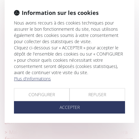
Historique
Information sur les cookies
Pas de droit de priorité pour le locataire commercial en
cas de cession globale de l’immeuble !
Nous avons recours à des cookies techniques pour
assurer le bon fonctionnement du site, nous utilisons
Emprunt du syndicat : la liste des informations que le
également des cookies soumis à votre consentement
prêteur peut demander au syndic est fixée
pour collecter des statistiques de visite.
Cliquez ci-dessous sur « ACCEPTER » pour accepter le
Données personnelles : le salarié peut exiger l’accès à
dépôt de l'ensemble des cookies ou sur « CONFIGURER
ses e-mails professionnels
» pour choisir quels cookies nécessitant votre
Bien anticiper sa transmission, un enjeu majeur pour les
consentement seront déposés (cookies statistiques),
entreprises franciliennes
avant de continuer votre visite du site.
Plus d'informations
Prévention du risque chaleur et canicule : de nouvelles
règles au 1er juillet 2025
CONFIGURER
REFUSER
Divorce et entreprise exploitée sous forme de société :
comment évaluer les droits sociaux d’un époux ?
ACCEPTER
LOA et droit de rétractation : la livraison immédiate du
bien n’emporte pas l’annulation du contrat !
MaPrimeRénov' : la suspension estivale ne concernera