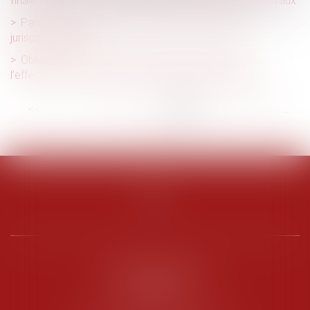
finalement pas les rénovations par geste unique de travaux
Parasitisme économique : dernières précisions
jurisprudentielles !
Obligation de sécurité : l’employeur doit vérifier
l’effectivité des préconisations du médecin du travail
<<
<
...
22
23
24
25
26
27
28
...
>
>>
PENARD OOSTERLYNCK
BEVERAGGI