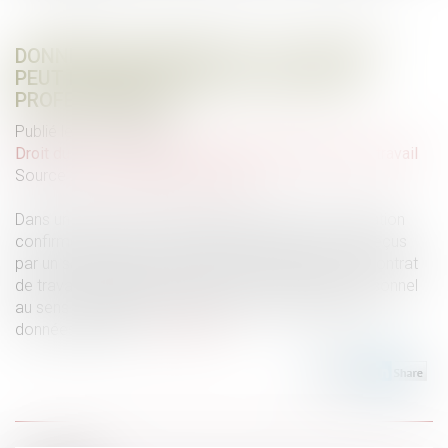
DONNÉES PERSONNELLES : LE SALARIÉ
PEUT EXIGER L’ACCÈS À SES E-MAILS
PROFESSIONNELS
Publié le :
01/07/2025
Droit du travail - Salariés
/
Relation individuelles au travail
Source :
www.lemag-juridique.com
Dans un arrêt rendu le 18 juin 2025, la Cour de cassation
confirme que les courriels professionnels émis ou reçus
par un salarié, dans le cadre de l’exécution de son contrat
de travail, constituent des données à caractère personnel
au sens du Règlement général sur la protection des
données (RGPD)...
Lire la suite