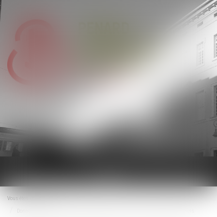
Ouvrir
le
menu
Vous êtes ici :
Accueil
Données personnelles : le salarié peut exiger l’accès à ses e-mails professionnels