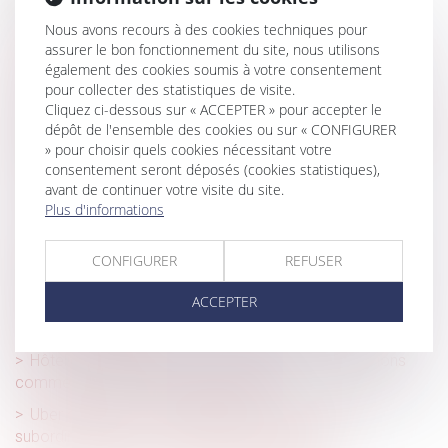
DPE : la lutte contre la fraude aux diagnostics de
Nous avons recours à des cookies techniques pour
performance énergétique se renforce
assurer le bon fonctionnement du site, nous utilisons
également des cookies soumis à votre consentement
La régularisation postérieure des loyers fait échec à la
pour collecter des statistiques de visite.
résiliation du bail en procédure collective !
Cliquez ci-dessous sur « ACCEPTER » pour accepter le
dépôt de l'ensemble des cookies ou sur « CONFIGURER
Rupture conventionnelle et licenciement : quelle indemnité
» pour choisir quels cookies nécessitant votre
est due au salarié ?
consentement seront déposés (cookies statistiques),
Directive « green claims »
avant de continuer votre visite du site.
Plus d'informations
Transmission d’entreprises en France : où en est-on ?
Pas de retour de l’enfant, pas de remboursement des
CONFIGURER
REFUSER
frais engagés
ACCEPTER
Successions et donations déguisées : les fruits doivent
aussi être rapportés
Hôteliers et plateformes de réservation : des relations
commerciales souvent déséquilibrées
Uber échappe à la requalification : pas de lien de
subordination pour le chauffeur indépendant