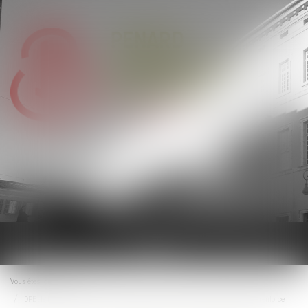
Ouvrir
le
menu
Vous êtes ici :
Accueil
DPE : la lutte contre la fraude aux diagnostics de performance énergétique se renforce