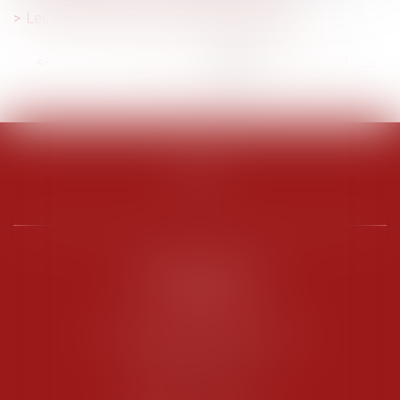
Les smartphones ont leur étiquette énergie !
<<
<
...
15
16
17
18
19
20
21
...
>
>>
PENARD OOSTERLYNCK
BEVERAGGI
Hôtel de Sade, 21 rue de l’Observance
84200 CARPENTRAS
Tél :
04 90 63 16 00
Fax : 04 90 63 12 52