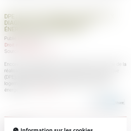
DPE : LA LUTTE CONTRE LA FRAUDE AUX
DIAGNOSTICS DE PERFORMANCE
ÉNERGÉTIQUE SE RENFORCE
Publié le :
19/08/2025
Droit immobilier
Source :
www.boursier.com
Encore du changement pour les entreprises en charge de la
réalisation des diagnostics de performance énergétique
(DPE), obligatoires pour toute vente ou location de
logement et demande d’aide publique à la rénovation
énergétique...
Lire la suite
Historique
Information sur les cookies