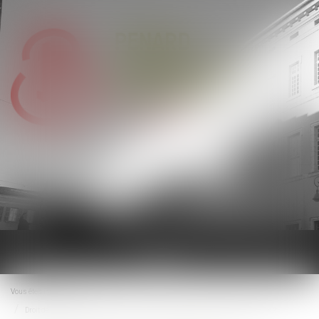
Ouvrir
le
menu
Vous êtes ici :
Accueil
Droit de visite et placement d’enfants : quelle place pour la parole des mineurs ?