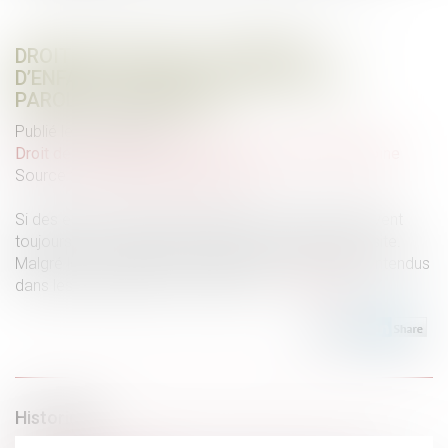
DROIT DE VISITE ET PLACEMENT
D’ENFANTS : QUELLE PLACE POUR LA
PAROLE DES MINEURS ?
Publié le :
20/01/2025
Droit de la famille, des personnes et de leur patrimoine
Source :
www.lemag-juridique.com
Si des enfants mineurs sont placés, les parents peuvent
toujours, sous conditions, bénéficier d’un droit de visite.
Malgré leur minorité, les mineurs ont le droit d’être entendus
dans les procédures les concernant...
Lire la suite
Historique