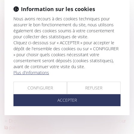
Indemnités journalières de sécurité sociale : quels
montants pour 2025 ?
Information sur les cookies
Licenciement économique : l'oubli des critères de
Nous avons recours à des cookies techniques pour
départage dans les offres de reclassement prive le
assurer le bon fonctionnement du site, nous utilisons
également des cookies soumis à votre consentement
licenciement de cause réelle et sérieuse
pour collecter des statistiques de visite.
La modération d'une indemnité d'occupation validée par
Cliquez ci-dessous sur « ACCEPTER » pour accepter le
la Cour de cassation
dépôt de l'ensemble des cookies ou sur « CONFIGURER
» pour choisir quels cookies nécessitant votre
Systèmes de notation des produits et services de
consentement seront déposés (cookies statistiques),
consommation: l’Autorité de la concurrence fournit des
avant de continuer votre visite du site.
orientations au regard des règles de concurrence
Plus d'informations
Cotisations sociales : quels taux au 1er janvier 2025 ?
CONFIGURER
REFUSER
Transmission d'entreprise : l'importance d'une stratégie
de cession
ACCEPTER
Reprendre une entreprise familiale : quel profil pour le
repreneur ?
Droit de visite et placement d’enfants : quelle place pour
la parole des mineurs ?