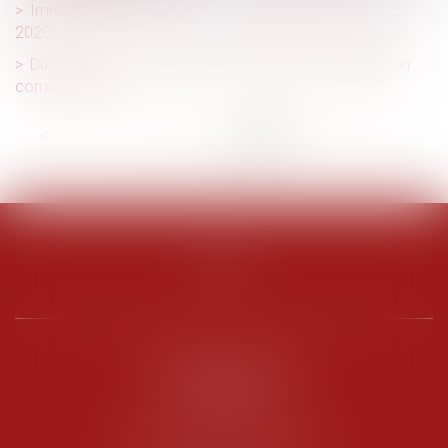
Immobilier neuf en 2025 : un nouveau seuil pour la RE
2020
Du nouveau sur la durée de l’autorisation d’exploitation
commerciale !
<<
<
...
46
47
48
49
50
51
52
...
>
>>
PENARD OOSTERLYNCK
BEVERAGGI
Hôtel de Sade, 21 rue de l’Observance