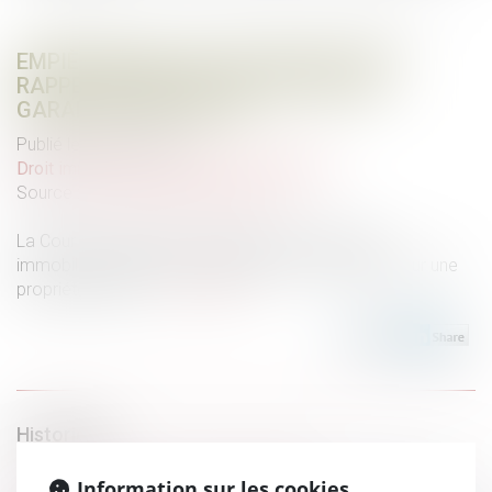
EMPIÈTEMENT SUR UN FONDS VOISIN :
RAPPEL DES RÈGLES EN MATIÈRE DE
GARANTIE D'ÉVICTION
Publié le :
08/12/2022
Droit immobilier
/
Droit de la construction
Source :
www.lemag-juridique.com
La Cour de cassation a été saisie d’une question
immobilière relative à l’empiétement d’une piscine sur une
propriété voisine...
Lire la suite
Historique
CJUE : concurrence au sein de l'Union
Information sur les cookies