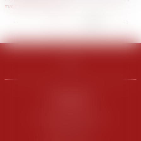
matière de garantie d'éviction
<<
<
...
140
141
142
143
144
145
146
...
>
>>
PENARD OOSTERLYNCK
BEVERAGGI
Hôtel de Sade, 21 rue de l’Observance
84200 CARPENTRAS
Tél :
04 90 63 16 00
Fax : 04 90 63 12 52