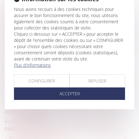
CFE : n’oubliez pas de déclarer la création ou la reprise
Nous avons recours à des cookies techniques pour
d’un établissement en 2022 !
assurer le bon fonctionnement du site, nous utilisons
Abandon de poste : la présomption de démission est
également des cookies soumis à votre consentement
pour collecter des statistiques de visite.
définitivement adoptée
Cliquez ci-dessous sur « ACCEPTER » pour accepter le
Garantie décennale des constructeurs et responsabilité
dépôt de l'ensemble des cookies ou sur « CONFIGURER
de droit commun : admission du cumul des actions
» pour choisir quels cookies nécessitant votre
consentement seront déposés (cookies statistiques),
Le Ministre du Travail a présenté la réforme de
avant de continuer votre visite du site.
l'assurance chômage
Plus d'informations
Le cadre qui désapprouve les valeurs de l’entreprise
exerce sa liberté d’opinion
CONFIGURER
REFUSER
Quelle effet pour la procédure d'appel sur la filiation
ACCEPTER
contestée ?
La garantie légale de conformité ne s’applique pas au
contrat d’entreprise
Point de départ des intérêts au titre d’une avance en
capital sur succession
Empiètement sur un fonds voisin : rappel des règles en