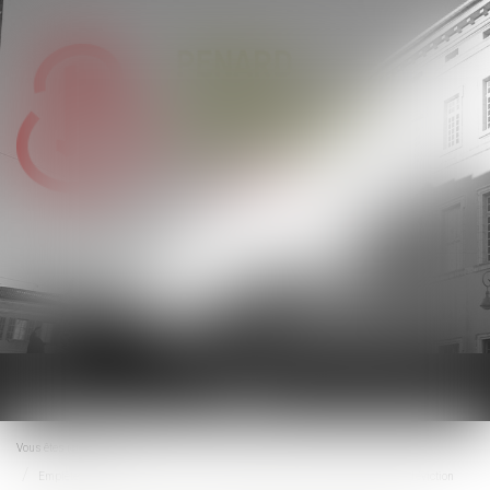
Ouvrir
le
menu
Vous êtes ici :
Accueil
Empiètement sur un fonds voisin : rappel des règles en matière de garantie d'éviction