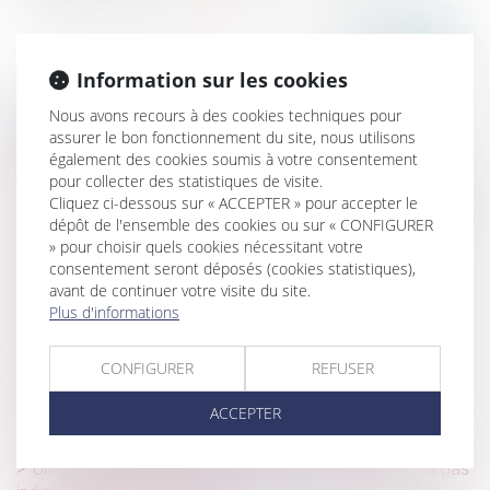
Information sur les cookies
Nous avons recours à des cookies techniques pour
Historique
assurer le bon fonctionnement du site, nous utilisons
également des cookies soumis à votre consentement
Exonération totale de droits de succession entre frères
pour collecter des statistiques de visite.
et sœurs (CGI, art. 796-0 ter) : attention de ne pas
Cliquez ci-dessous sur « ACCEPTER » pour accepter le
confondre « domicile commun » et « résidence commune »
dépôt de l'ensemble des cookies ou sur « CONFIGURER
» pour choisir quels cookies nécessitant votre
Cotisations 2026 : un arrêté qui confirme les règles
consentement seront déposés (cookies statistiques),
applicables au logement social
avant de continuer votre visite du site.
Plus d'informations
Élections CSE : les limites de l’obligation de loyauté de
l’employeur
CONFIGURER
REFUSER
Travailleurs détachés : fraude sociale sanctionnée
Réforme des baux commerciaux 2026 : ce qui change
ACCEPTER
pour le bailleur qui gère seul
Un employeur peut-il licencier une salariée qui ne lui a pas