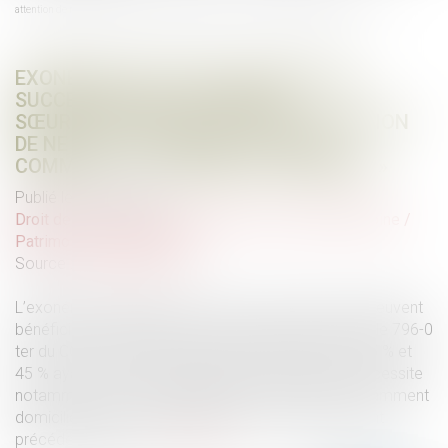
attention de ne pas confondre « domicile commun » et « résidence commune »
EXONÉRATION TOTALE DE DROITS DE
SUCCESSION ENTRE FRÈRES ET
SŒURS (CGI, ART. 796-0 TER) : ATTENTION
DE NE PAS CONFONDRE « DOMICILE
COMMUN » ET « RÉSIDENCE COMMUNE »
Publié le :
26/06/2026
Droit de la famille, des personnes et de leur patrimoine
/
Patrimoine et succession
Source :
www.aurep.com
L’exonération totale de droits de succession dont peuvent
bénéficier certains frères et sœurs portée par l’article 796-0
ter du CGI est très attractive eu égard au taux de 35 % et
45 % ayant vocation à s’appliquer. Son bénéfice nécessite
notamment que le collatéral survivant ait été constamment
domicilié avec le défunt durant les cinq années ayant
précédé le décès...
Lire la suite