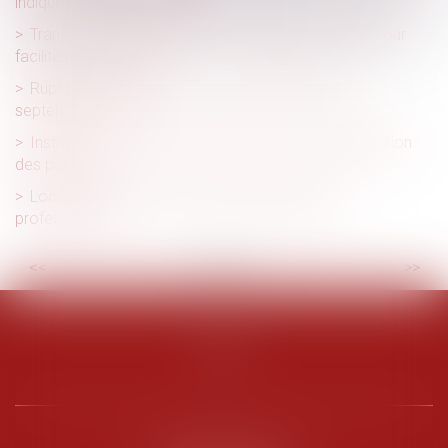
indiqué qu'elle était enceinte ?
Transmission d’entreprise : l’État allège les règles pour
faciliter les reprises
Rupture conventionnelle : ce qui change au 1er
septembre 2026
Instruction en famille sans autorisation : condamnation
des parents
Location financière et droit de rétractation du
professionnel
<<
<
...
4
5
6
7
8
9
10
...
>
>>