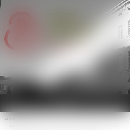
Ouvrir
le
menu
Vous êtes ici :
Accueil
Exonération totale de droits de succession entre frères et sœurs (CGI, art. 796-0 ter) :