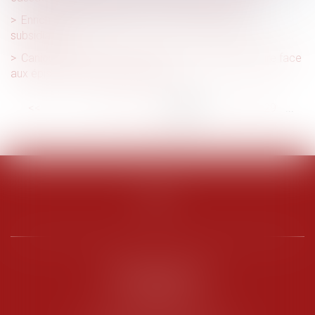
Enrichissement injustifié : une action strictement
subsidiaire !
Canicule au travail : un nouveau cadre réglementaire face
aux épisodes de chaleur intense
<<
<
...
23
24
25
26
27
28
29
...
>
>>
PENARD OOSTERLYNCK
BEVERAGGI