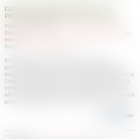
FAUTE INEXCUSABLE ET RECHUTE : LA
PRESCRIPTION NE REPART PAS À ZÉRO
Publié le :
20/06/2025
Droit du travail - Employeurs
/
Responsabilité accident du
travail
Source :
www.lemag-juridique.com
En matière d’accidents du travail et de maladies
professionnelles, l’action en reconnaissance de la faute
inexcusable de l’employeur est strictement encadrée par le
Code de la Sécurité sociale, et se prescrit par deux ans à
compter, notamment, de la date à laquelle la victime est
informée du lien possible entre sa pathologie et son activité
professionnelle (articles L 431-2 et L 461-1)...
Lire la suite