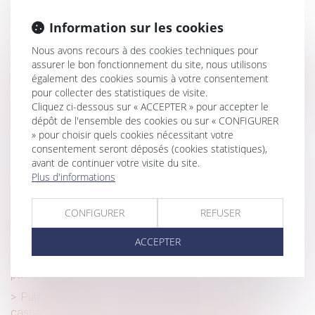
Historique
Information sur les cookies
Canicule : qui peut recourir au chômage intempéries ?
Nous avons recours à des cookies techniques pour
Jours de fractionnement : la renonciation n’est pas
assurer le bon fonctionnement du site, nous utilisons
automatique si c’est le salarié qui décide du fractionnement
également des cookies soumis à votre consentement
Récompense due à la communauté : point de départ des
pour collecter des statistiques de visite.
Cliquez ci-dessous sur « ACCEPTER » pour accepter le
intérêts en cas d’aliénation d’un bien propre
dépôt de l'ensemble des cookies ou sur « CONFIGURER
Chômage-intempéries dans le BTP : les taux de
» pour choisir quels cookies nécessitant votre
cotisations sont dévoilés
consentement seront déposés (cookies statistiques),
avant de continuer votre visite du site.
Surendettement : passé le délai, plus de contestation
Plus d'informations
possible des créances non visées
Les managers de la société Tennispro reprennent la
CONFIGURER
REFUSER
direction de l'entreprise et préservent l'emploi après une
procédure de sauvegarde
ACCEPTER
Faute inexcusable et rechute : la prescription ne repart
pas à zéro
Publicité télévisée et grande distribution : la Cour de
cassation encadre les promotions temporaires !