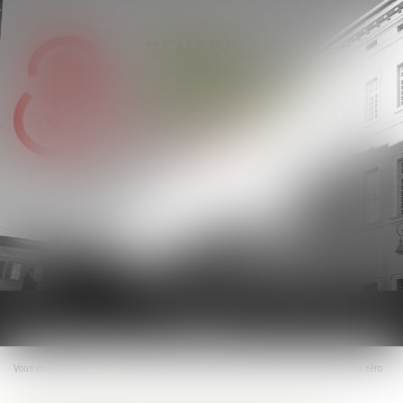
Ouvrir
le
menu
Vous êtes ici :
Accueil
Faute inexcusable et rechute : la prescription ne repart pas à zéro