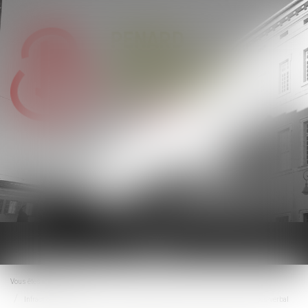
Ouvrir
le
menu
Vous êtes ici :
Accueil
Infractions au droit du travail : l’inspection peut saisir le procureur sans procès-verbal