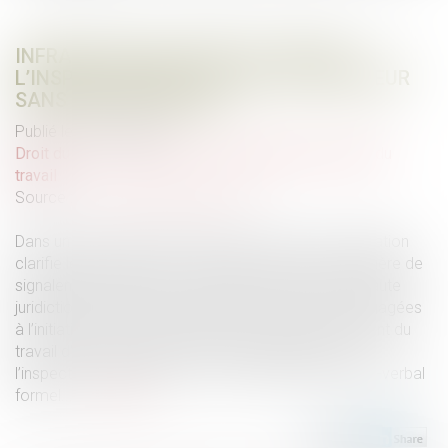
INFRACTIONS AU DROIT DU TRAVAIL :
L’INSPECTION PEUT SAISIR LE PROCUREUR
SANS PROCÈS-VERBAL
Publié le :
12/06/2025
Droit du travail - Salariés
/
Responsabilité accident du
travail
Source :
www.lemag-juridique.com
Dans un arrêt rendu le 20 mai 2025, la Cour de cassation
clarifie les pouvoirs de l’inspection du travail en matière de
signalement d’infractions. La question posée à la Haute
juridiction portait sur la régularité des poursuites engagées
à l’initiative du ministère public, à la suite d’un accident du
travail d’un salarié, après un simple signalement de
l’inspection du travail, et non sur la base d’un procès-verbal
formel...
Lire la suite