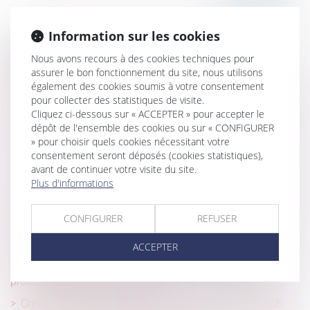
Information sur les cookies
Historique
Nous avons recours à des cookies techniques pour
assurer le bon fonctionnement du site, nous utilisons
Obligation de sécurité : quand la contradiction dans les
également des cookies soumis à votre consentement
motifs coûte cher
pour collecter des statistiques de visite.
Cliquez ci-dessous sur « ACCEPTER » pour accepter le
Violences sexuelles envers les hommes : des agressions
dépôt de l'ensemble des cookies ou sur « CONFIGURER
subies surtout pendant l'enfance et l'adolescence
» pour choisir quels cookies nécessitant votre
Vice caché : la prescription court à compter de la mise
consentement seront déposés (cookies statistiques),
avant de continuer votre visite du site.
en cause par le maître d’ouvrage
Plus d'informations
Clause de préciput : le prélèvement du conjoint survivant
n’est pas une opération de partage
CONFIGURER
REFUSER
Notification à l’Autorité de la concurrence d’un recours
contre sa décision : gare aux délais !
ACCEPTER
Infractions au droit du travail : l’inspection peut saisir le
procureur sans procès-verbal
Création d’entreprise : bénéficier de l’ARE ou de l’ARCE