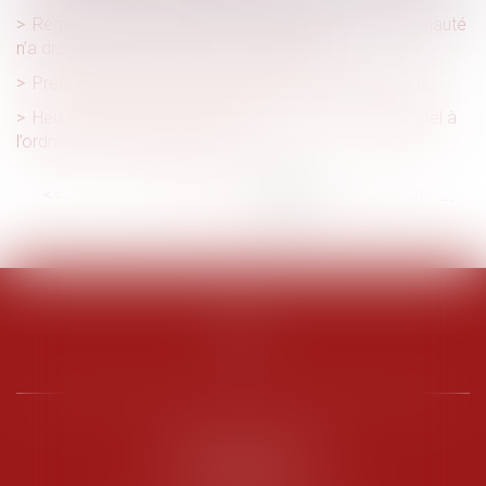
Règlement d’un emprunt sur bien propre : la communauté
n’a droit à récompense que sur le capital
Prêts à taux zéro : des précisions pour les nouveaux
Heures supplémentaires et faute grave : double rappel à
l’ordre de la Cour de cassation
<<
<
...
25
26
27
28
29
30
31
...
>
>>
PENARD OOSTERLYNCK
BEVERAGGI