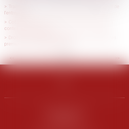
Transmission : « C’est une phase de développement de
l’entreprise »
Cotisations AT/MP : contester le taux ne suffit pas à
contester le classement
Droits des travailleurs des plateformes : adoption des
premières normes internationales
<<
<
...
2
3
4
5
6
7
8
...
>
>>
PENARD OOSTERLYNCK
BEVERAGGI