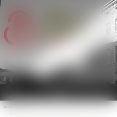
Ouvrir
le
menu
Vous êtes ici :
Accueil
Jeunes parents : la demande de congé supplémentaire de naissance est ouverte