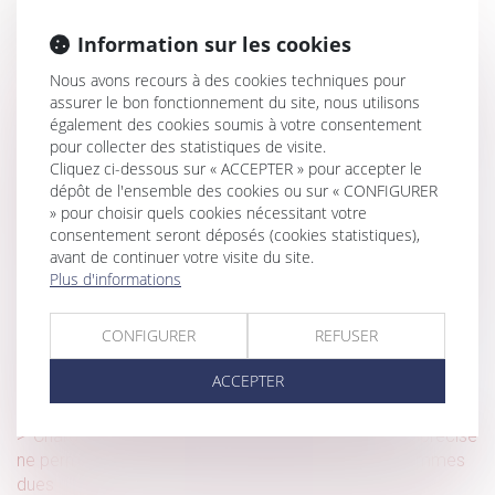
Historique
Information sur les cookies
Résiliation d’un marché à forfait et manquements graves
de l’entrepreneur à ses obligations contractuelles
Nous avons recours à des cookies techniques pour
assurer le bon fonctionnement du site, nous utilisons
Faute inexcusable et amiante : la victime doit prouver son
également des cookies soumis à votre consentement
exposition au risque chez l’employeur poursuivi
pour collecter des statistiques de visite.
Cliquez ci-dessous sur « ACCEPTER » pour accepter le
L'Autorité publie ses observations sur le rapport de l’ART
dépôt de l'ensemble des cookies ou sur « CONFIGURER
concernant l’ouverture à la concurrence du transport
» pour choisir quels cookies nécessitant votre
ferroviaire
consentement seront déposés (cookies statistiques),
Indemnités journalières : le versement suppose le respect
avant de continuer votre visite du site.
Plus d'informations
des contrôles médicaux
Jeunes parents : la demande de congé supplémentaire
CONFIGURER
REFUSER
de naissance est ouverte
Droit de préférence du locataire commercial : la
ACCEPTER
rétractation de l'offre exclut la vente forcée
Charges de copropriété : une mise en demeure imprécise
ne permet pas d'obtenir l'exigibilité anticipée des sommes
dues