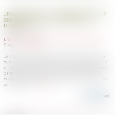
JEUNES PARENTS : LA DEMANDE DE CONGÉ
SUPPLÉMENTAIRE DE NAISSANCE EST
OUVERTE
Publié le :
08/07/2026
Droit du travail - Salariés
/
Droit de la protection sociale
Source :
www.ameli.fr
Le congé supplémentaire de naissance est accessible à
compter du 1er juillet 2026 pour les parents d’enfants nés
ou adoptés depuis le 1er janvier 2026. Il permet aux jeunes
parents de prendre jusqu’à 2 mois supplémentaires de
congés indemnisés après la naissance ou l’arrivée au foyer
de leur enfant...
Lire la suite