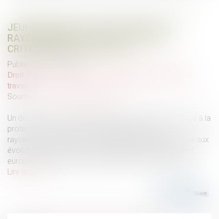
JEUNES TRAVAILLEURS EXPOSÉS AUX
RAYONNEMENTS : ÉVOLUTION DES
CRITÈRES DE PROTECTION
Publié le :
14/05/2026
Droit du travail - Salariés
/
Responsabilité accident du
travail
Source :
www.lemag-juridique.com
Un décret du 8 avril 2026 modifie les règles applicables à la
protection des jeunes travailleurs exposés aux
rayonnements ionisants, en adaptant le Code du travail aux
évolutions récentes du cadre réglementaire national et
européen, notamment à la directive 2013/59/Euratom...
Lire la suite