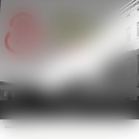
Ouvrir
le
menu
Vous êtes ici :
Accueil
Jeunes travailleurs exposés aux rayonnements : évolution des critères de protection