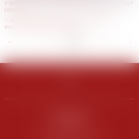
Arrêts de travail : la médecine du travail mieux informée ?
| Weblex
Jeunes travailleurs exposés aux rayonnements :
évolution des critères de protection
<<
<
...
9
10
11
12
13
14
15
...
>
>>
PENARD OOSTERLYNCK
BEVERAGGI
Hôtel de Sade, 21 rue de l’Observance