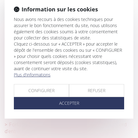
Information sur les cookies
Historique
Nous avons recours à des cookies techniques pour
Succession : qu'est-ce que l'indivision ?
assurer le bon fonctionnement du site, nous utilisons
également des cookies soumis à votre consentement
Frontaliers : Révision du règlement européen de
pour collecter des statistiques de visite.
l'assurance chômage
Cliquez ci-dessous sur « ACCEPTER » pour accepter le
Passoires thermiques : vers un assouplissement des
dépôt de l'ensemble des cookies ou sur « CONFIGURER
règles de location en France ?
» pour choisir quels cookies nécessitant votre
consentement seront déposés (cookies statistiques),
Accouchement sous X : comment concilier droit au
avant de continuer votre visite du site.
secret et accès aux origines ?
Plus d'informations
Bail 3 6 9 : durée, loyer, sortie, ce que vous signez
CONFIGURER
REFUSER
Transmission d’entreprise : comment préparer
sereinement la cession de sa société ?
ACCEPTER
Influenceurs : de nouvelles mentions obligatoires en cas
de promotion de formations professionnelles
Forfait jours et santé du salarié : validation d’un accord
d’entreprise encadrant la charge de travail