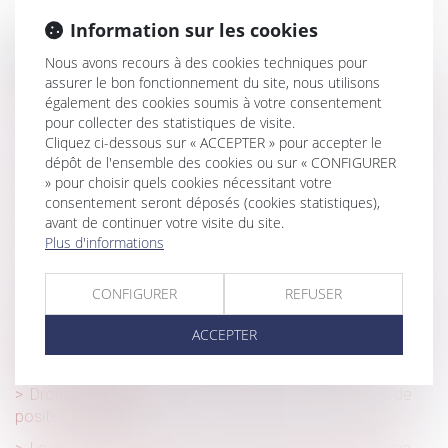
Information sur les cookies
Historique
Nous avons recours à des cookies techniques pour
assurer le bon fonctionnement du site, nous utilisons
La déchéance du terme du prêt ne peut porter sur la base
également des cookies soumis à votre consentement
d’une clause d’exigibilité immédiate réputée abusive
pour collecter des statistiques de visite.
Cliquez ci-dessous sur « ACCEPTER » pour accepter le
Vote électronique, n’oubliez pas la formation obligatoire
dépôt de l'ensemble des cookies ou sur « CONFIGURER
Reconnaissance de la GPA étrangère : rappel des
» pour choisir quels cookies nécessitant votre
conditions strictes pour obtenir l’exequatur en France
consentement seront déposés (cookies statistiques),
avant de continuer votre visite du site.
Risques professionnels : anticipez les vagues de froid !
Plus d'informations
DPE : le calendrier de l'interdiction de location des
passoires thermiques bientôt adapté
CONFIGURER
REFUSER
Licenciement et utilisation par l'employeur de messages
ACCEPTER
personnels émis et reçus grâce à un outil informatique
professionnel
Droits de diffusion des événements sportifs et abus de
position dominante