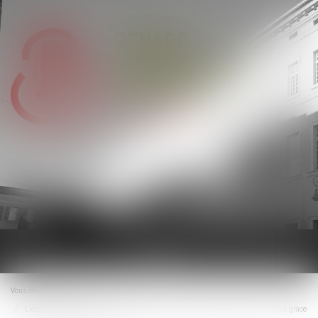
Ouvrir
le
menu
Vous êtes ici :
Accueil
Licenciement et utilisation par l'employeur de messages personnels émis et reçus grâce