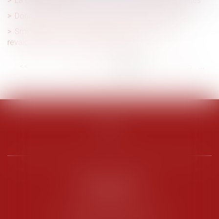
La construction neuve : données et études statistiques
Donation avec quasi-usufruit : les précisions du fisc
Smic horaire : le Premier ministre annonce une
revalorisation au 1er novembre 2024
<<
<
...
59
60
61
62
63
64
65
...
>
>>
PENARD OOSTERLYNCK
BEVERAGGI
Hôtel de Sade, 21 rue de l’Observance