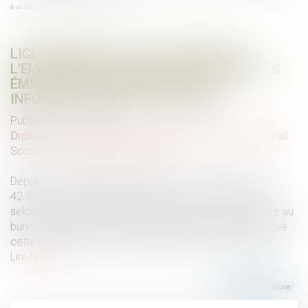
à un outil informatique professionnel
LICENCIEMENT ET UTILISATION PAR
L'EMPLOYEUR DE MESSAGES PERSONNELS
ÉMIS ET REÇUS GRÂCE À UN OUTIL
INFORMATIQUE PROFESSIONNEL
Publié le :
14/10/2024
Droit du travail - Salariés
/
Relation individuelles au travail
Source :
www.lemag-juridique.com
Depuis l’arrêt dit "NIKON" rendu le 2 février 2021 (n°99-
42.942) et le principe dégagé par la Cour de cassation
selon lequel le salarié a droit au respect de sa vie privée au
bureau, la chambre sociale a à plusieurs reprises appliqué
cette doctrine aux correspondances privées du salarié...
Lire la suite