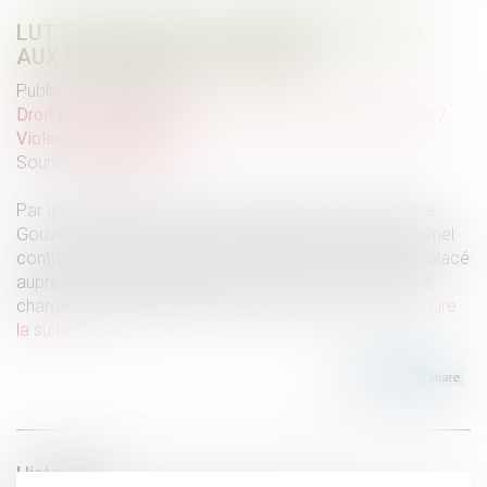
LUTTER CONTRE LES VIOLENCES FAITES
AUX FEMMES EN OUTRE-MER
Publié le :
11/08/2023
Droit de la famille, des personnes et de leur patrimoine
/
Violences familiales
Source :
www.weka.fr
Par un décret paru au Journal officiel du 16 juin 2023, le
Gouvernement a institué un coordonnateur interministériel
contre les violences faites aux femmes en Outre-mer, placé
auprès du ministre chargé des Outre-mer et du ministre
chargé de l’égalité entre les femmes et les hommes...
Lire
la suite
Historique