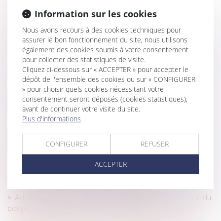
Reclassement du salarié inapte et notion de groupe au
Information sur les cookies
sens de l’ordonnance du 22 septembre 2017
Nous avons recours à des cookies techniques pour
Aspects juridiques incontournables lors de la reprise
assurer le bon fonctionnement du site, nous utilisons
d'entreprise
également des cookies soumis à votre consentement
pour collecter des statistiques de visite.
Lutter contre les violences faites aux femmes en Outre-
Cliquez ci-dessous sur « ACCEPTER » pour accepter le
mer
dépôt de l'ensemble des cookies ou sur « CONFIGURER
» pour choisir quels cookies nécessitant votre
De l’importance du rôle du donateur dans la donation-
consentement seront déposés (cookies statistiques),
partage
avant de continuer votre visite du site.
Création du Conseil national du commerce
Plus d'informations
Modalités, durée et estimation de la mission de l’expert
CONFIGURER
REFUSER
du CSE : entretiens avec les salariés ?
Le coût des ouvrages dont la réalisation conditionne
ACCEPTER
l'autorisation de construire doit être intégré dans le prix
forfaitaire, sinon faire l’objet d’un chiffrage
Adoption plénière de l’enfant du conjoint et séparation du
couple : strict respect des conditions de la loi