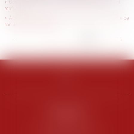
Occupation illicite : la protection des propriétaires est
renforcée
À travail égal salaire égal : limite de la prise en compte de
l’ancienneté des salariés
<<
<
...
111
112
113
114
115
116
117
...
>
>>
PENARD OOSTERLYNCK
BEVERAGGI
Hôtel de Sade, 21 rue de l’Observance