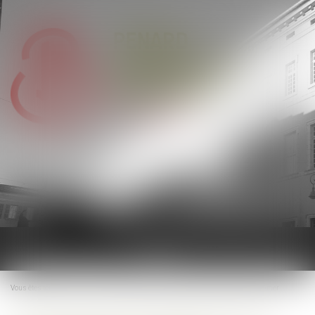
Ouvrir
le
menu
Vous êtes ici :
Accueil
Lutter contre les violences faites aux femmes en Outre-mer